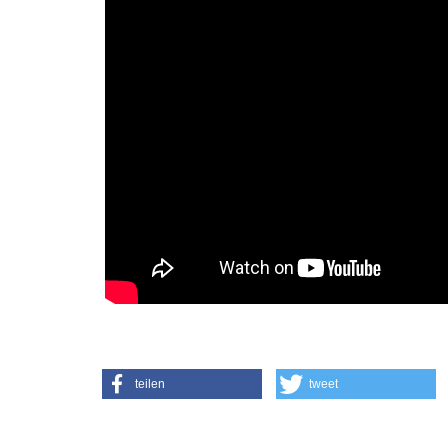
teilen
tweet