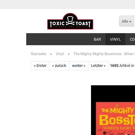
Alle
BAR
VINYL
CD
»
»
Startseite
Vinyl
The Mighty Mighty Bosstones - When 
« Erster
« zurück
weiter »
Letzter »
1692
Artikel in