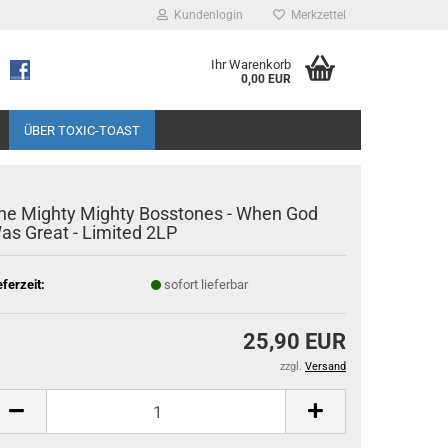
Kundenlogin
Merkzettel
Ihr Warenkorb
0,00 EUR
ÜBER TOXIC-TOAST
he Mighty Mighty Bosstones - When God
as Great - Limited 2LP
eferzeit:
sofort lieferbar
25,90 EUR
zzgl.
Versand