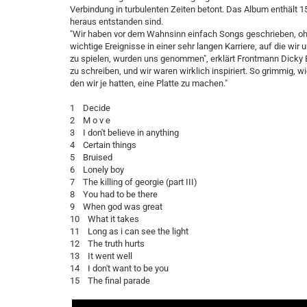
Verbindung in turbulenten Zeiten betont. Das Album enthält 1
heraus entstanden sind.
"Wir haben vor dem Wahnsinn einfach Songs geschrieben, ohne
wichtige Ereignisse in einer sehr langen Karriere, auf die wi
zu spielen, wurden uns genommen", erklärt Frontmann Dicky Ba
zu schreiben, und wir waren wirklich inspiriert. So grimmig, 
den wir je hatten, eine Platte zu machen."
1 Decide
2 M o v e
3 I don't believe in anything
4 Certain things
5 Bruised
6 Lonely boy
7 The killing of georgie (part III)
8 You had to be there
9 When god was great
10 What it takes
11 Long as i can see the light
12 The truth hurts
13 It went well
14 I don't want to be you
15 The final parade