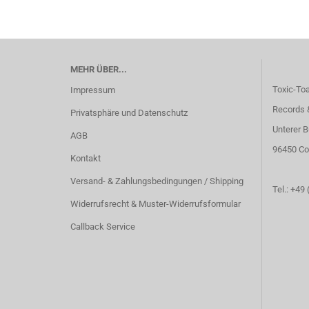
MEHR ÜBER...
Toxic-To
Impressum
Records 
Privatsphäre und Datenschutz
Unterer B
AGB
96450 Co
Kontakt
Versand- & Zahlungsbedingungen / Shipping
Tel.: +49
Widerrufsrecht & Muster-Widerrufsformular
Callback Service