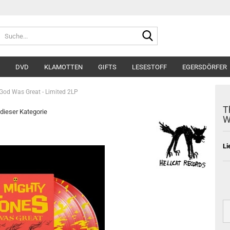
Suche...
DVD
KLAMOTTEN
GIFTS
LESESTOFF
EGERSDÖRFER
God Was Great - Limited 2LP
T
 dieser Kategorie
W
Li