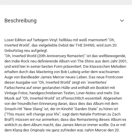
Beschreibung
Loser Edition auf farbigem Vinyl: hellblau mit weiß marmoriert! "Oh,
Inverted World", das vielgeliebte Debüt der THE SHINS, wird zum 20.
Geburtstag neu aufgelegt.
"Oh, Inverted World (20th Anniversary Remaster)" ist das weltbewegende,
den Indie-Rock neu definierende Album von The Shins aus dem Jahr 2001,
und wird hier in seiner besten Form präsentiert. Die klassischen Melodien
erhalten durch das Mastering von Bob Ludwig unter dem wachsamen
Auge von Bandleader James Mercer neues Leben. Das neue Frontcover
dieser Ausgabe von "Oh, Inverted World" zeigt ein `invertiertes'
Farbschema auf einer gestanzten Hülle und enthält ein Booklet mit
Vintage-Fotos, handgeschriebenen Texten, Liner-Notes und mehr. Die
Musik auf "Oh, Inverted World" ist offensichtlich essentiell. Abgesehen
von der freundlichen Erinnerung daran, dass dies das Album mit dem
Smash-Hit "New Slang" ist, der im Kinohit "Garden State" zu hören ist
("This music will change your life", sagt darin Natalie Portman zu Zach
Braff) müssen wir nur anmerken, dass das Remastering dieses Album es
wirklich zu dem Album macht, das James Mercer immer wollte. Da er mit
dem Klang des Originals nie ganz zufrieden war, nahm Mercer den 20.