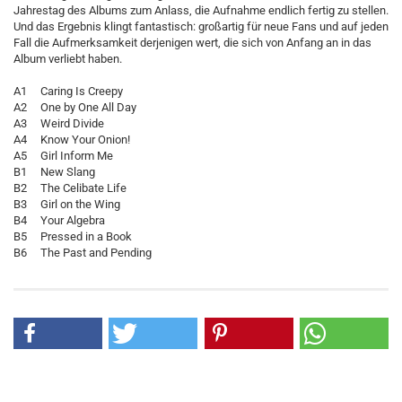
Jahrestag des Albums zum Anlass, die Aufnahme endlich fertig zu stellen.
Und das Ergebnis klingt fantastisch: großartig für neue Fans und auf jeden
Fall die Aufmerksamkeit derjenigen wert, die sich von Anfang an in das
Album verliebt haben.
A1 Caring Is Creepy
A2 One by One All Day
A3 Weird Divide
A4 Know Your Onion!
A5 Girl Inform Me
B1 New Slang
B2 The Celibate Life
B3 Girl on the Wing
B4 Your Algebra
B5 Pressed in a Book
B6 The Past and Pending