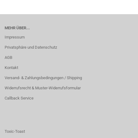
MEHR ÜBER...
Impressum
Privatsphäre und Datenschutz
AGB
Kontakt
Versand- & Zahlungsbedingungen / Shipping
Widerrufsrecht & Muster-Widerrufsformular
Callback Service
Toxic-Toast