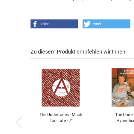
teilen
tweet
Zu diesem Produkt empfehlen wir Ihnen:
The Undertones - Much
The Under
Too Late - 7"
Hypnotise