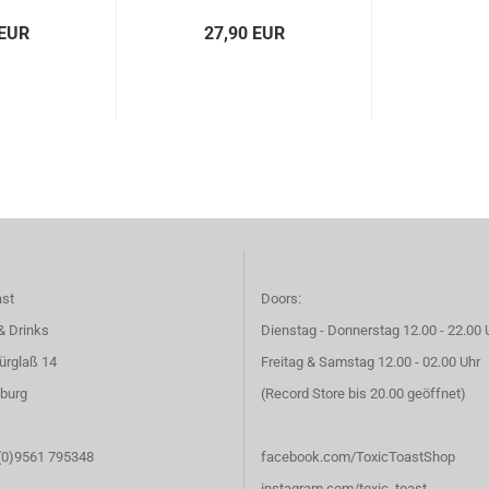
 EUR
27,90 EUR
ast
Doors:
& Drinks
Dienstag - Donnerstag 12.00 - 22.00 
ürglaß 14
Freitag & Samstag 12.00 - 02.00 Uhr
burg
(Record Store bis 20.00 geöffnet)
 (0)9561 795348
facebook.com/ToxicToastShop
instagram.com/toxic_toast_