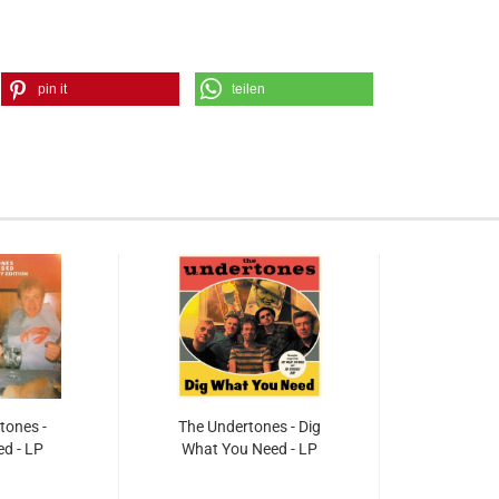
pin it
teilen
tones -
The Undertones - Dig
d - LP
What You Need - LP