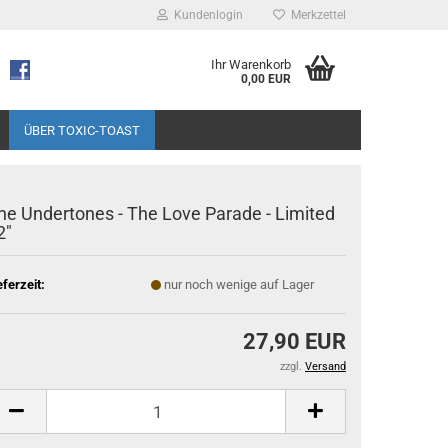
Kundenlogin
Merkzettel
Ihr Warenkorb
0,00 EUR
ÜBER TOXIC-TOAST
he Undertones - The Love Parade - Limited
2"
eferzeit:
nur noch wenige auf Lager
27,90 EUR
zzgl.
Versand