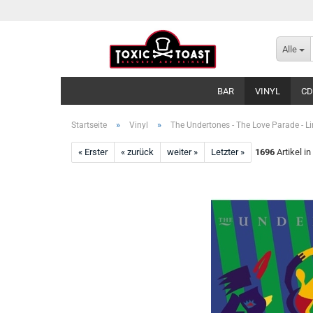
Alle
BAR
VINYL
CD
»
»
Startseite
Vinyl
The Undertones - The Love Parade - L
« Erster
« zurück
weiter »
Letzter »
1696
Artikel in