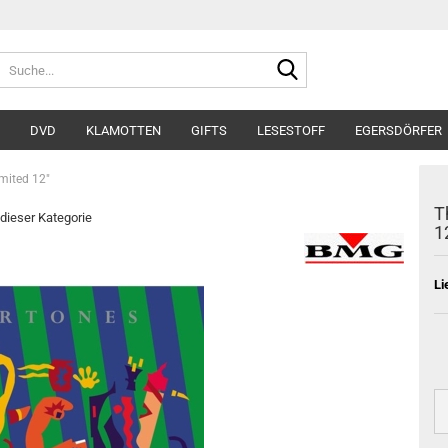
Suche...
DVD
KLAMOTTEN
GIFTS
LESESTOFF
EGERSDÖRFER
imited 12"
T
 dieser Kategorie
1
Li