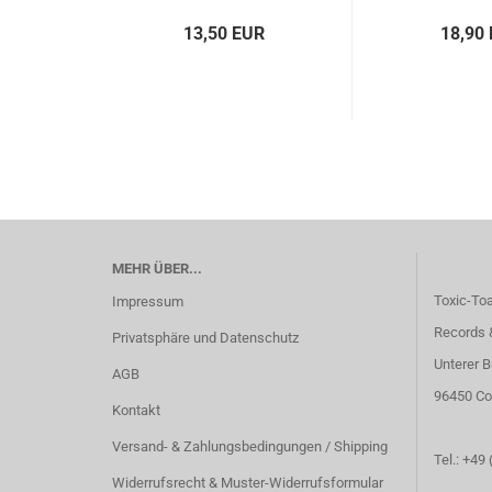
13,50 EUR
18,90
MEHR ÜBER...
Toxic-To
Impressum
Records 
Privatsphäre und Datenschutz
Unterer B
AGB
96450 Co
Kontakt
Versand- & Zahlungsbedingungen / Shipping
Tel.: +49
Widerrufsrecht & Muster-Widerrufsformular