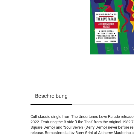
Beschreibung
Cult classic single from The Undertones Love Parade released f
2022. Featuring the B side ‘Like That’ from the original 1982
Square Demo) and ‘Soul Seven’ (Derry Demo) never before rele
release. Remastered at by Barry Grint at Alchemy Mastering a