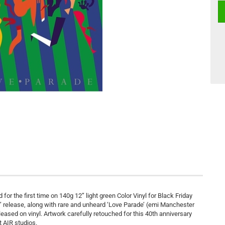
or the first time on 140g 12” light green Color Vinyl for Black Friday
 7” release, along with rare and unheard ‘Love Parade’ (emi Manchester
ased on vinyl. Artwork carefully retouched for this 40th anniversary
t AIR studios.