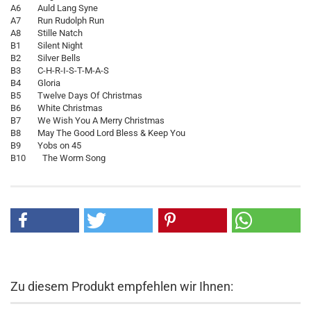
A6 Auld Lang Syne
A7 Run Rudolph Run
A8 Stille Natch
B1 Silent Night
B2 Silver Bells
B3 C-H-R-I-S-T-M-A-S
B4 Gloria
B5 Twelve Days Of Christmas
B6 White Christmas
B7 We Wish You A Merry Christmas
B8 May The Good Lord Bless & Keep You
B9 Yobs on 45
B10 The Worm Song
Zu diesem Produkt empfehlen wir Ihnen: