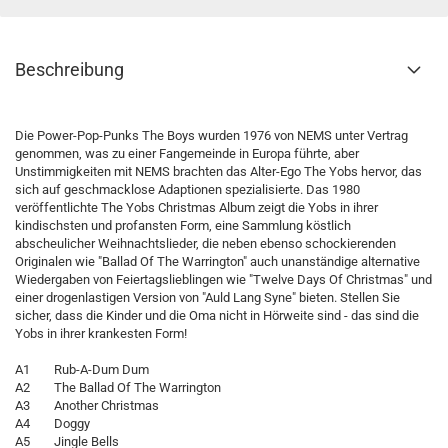
Beschreibung
Die Power-Pop-Punks The Boys wurden 1976 von NEMS unter Vertrag
genommen, was zu einer Fangemeinde in Europa führte, aber
Unstimmigkeiten mit NEMS brachten das Alter-Ego The Yobs hervor, das
sich auf geschmacklose Adaptionen spezialisierte. Das 1980
veröffentlichte The Yobs Christmas Album zeigt die Yobs in ihrer
kindischsten und profansten Form, eine Sammlung köstlich
abscheulicher Weihnachtslieder, die neben ebenso schockierenden
Originalen wie "Ballad Of The Warrington" auch unanständige alternative
Wiedergaben von Feiertagslieblingen wie "Twelve Days Of Christmas" und
einer drogenlastigen Version von "Auld Lang Syne" bieten. Stellen Sie
sicher, dass die Kinder und die Oma nicht in Hörweite sind - das sind die
Yobs in ihrer krankesten Form!
A1 Rub-A-Dum Dum
A2 The Ballad Of The Warrington
A3 Another Christmas
A4 Doggy
A5 Jingle Bells