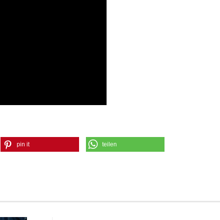
pin it
teilen