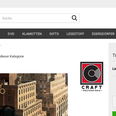
Suche...
DVD
KLAMOTTEN
GIFTS
LESESTOFF
EGERSDÖRFER
"
T
 dieser Kategorie
Li