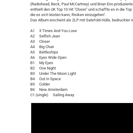
(Radiohead, Beck, Paul McCartney) und Brian Eno produzierte 
enthielt den UK Top 10 Hit "Closer" und schaffte es in die To
die es sich leisten kann, Risiken einzugehen".
Das Album erscheint als 2LP mit Gatefold-Hülle, bedruckter I
A1 3 Times And You Lose
A2 Selfish Jean
A3 Closer
A4 Big Chair
A5 Battleships
A6 Eyes Wide Open
B1 My Eyes
B2 One Night
B3 Under The Moon Light
B4 Out In Space
B5 Colder
B6 New Amsterdam
C1 (single) Sailing Away