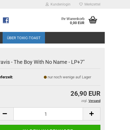
Kundenlogin
Merkzettel
Ihr Warenkorb
0,00 EUR
ÜBER TOXIC-TOAST
ravis - The Boy With No Name - LP+7"
eferzeit:
nur noch wenige auf Lager
26,90 EUR
zzgl.
Versand