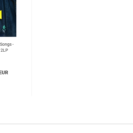
 Songs -
 2LP
 EUR