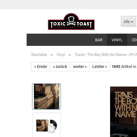
Alle
BAR
VINYL
CD
»
»
Startseite
Vinyl
Travis - The Boy With No Name - LP+7
« Erster
« zurück
weiter »
Letzter »
1692
Artikel in