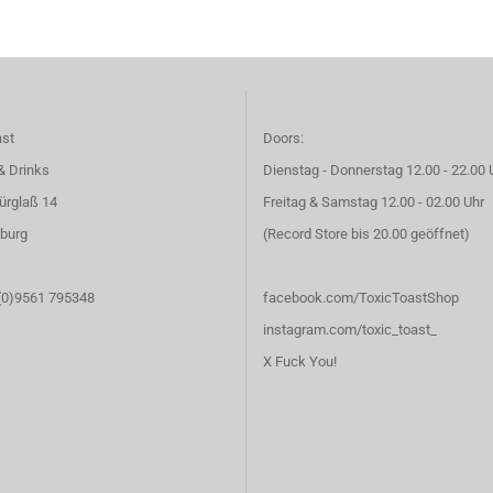
ast
Doors:
& Drinks
Dienstag - Donnerstag 12.00 - 22.00 
ürglaß 14
Freitag & Samstag 12.00 - 02.00 Uhr
burg
(Record Store bis 20.00 geöffnet)
 (0)9561 795348
facebook.com/ToxicToastShop
instagram.com/toxic_toast_
X Fuck You!