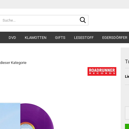
Suche...
DVD
KLAMOTTEN
GIFTS
LESESTOFF
EGERSDÖRFER
T
 dieser Kategorie
Li