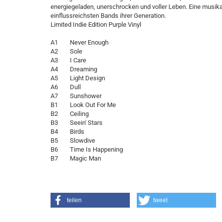
energiegeladen, unerschrocken und voller Leben. Eine musi
einflussreichsten Bands ihrer Generation.
Limited Indie Edition Purple Vinyl
A1 Never Enough
A2 Sole
A3 I Care
A4 Dreaming
A5 Light Design
A6 Dull
A7 Sunshower
B1 Look Out For Me
B2 Ceiling
B3 Seein' Stars
B4 Birds
B5 Slowdive
B6 Time Is Happening
B7 Magic Man
teilen
tweet