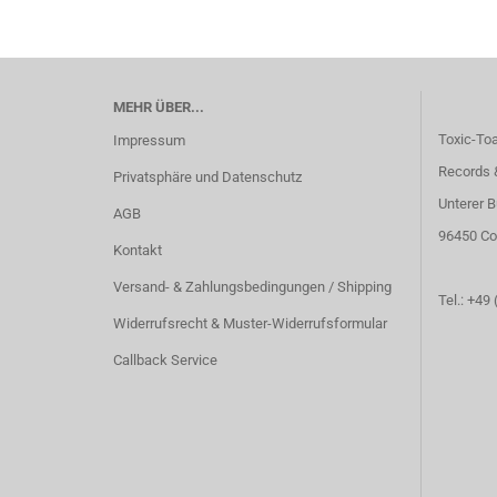
MEHR ÜBER...
Toxic-To
Impressum
Records 
Privatsphäre und Datenschutz
Unterer B
AGB
96450 Co
Kontakt
Versand- & Zahlungsbedingungen / Shipping
Tel.: +49
Widerrufsrecht & Muster-Widerrufsformular
Callback Service