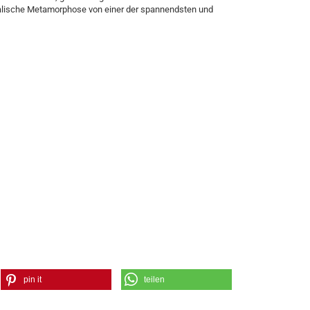
kalische Metamorphose von einer der spannendsten und
pin it
teilen