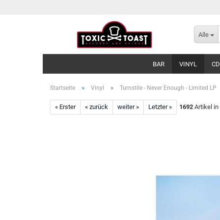
Alle
BAR
VINYL
CD
»
»
Startseite
Vinyl
Turnstile - Never Enough - Limited LP
« Erster
« zurück
weiter »
Letzter »
1692
Artikel in