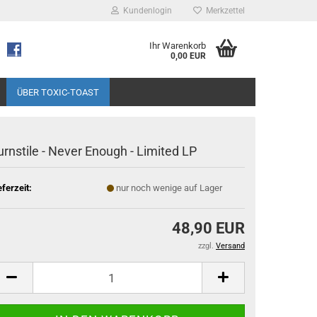
Kundenlogin
Merkzettel
Ihr Warenkorb
0,00 EUR
ÜBER TOXIC-TOAST
urnstile - Never Enough - Limited LP
eferzeit:
nur noch wenige auf Lager
48,90 EUR
zzgl.
Versand