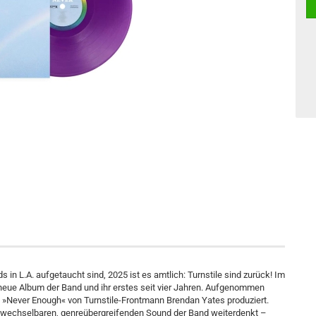
s in L.A. aufgetaucht sind, 2025 ist es amtlich: Turnstile sind zurück! Im
neue Album der Band und ihr erstes seit vier Jahren. Aufgenommen
»Never Enough« von Turnstile-Frontmann Brendan Yates produziert.
erwechselbaren, genreübergreifenden Sound der Band weiterdenkt –