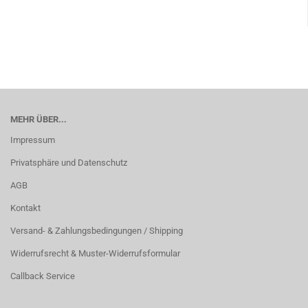
MEHR ÜBER...
Impressum
Privatsphäre und Datenschutz
AGB
Kontakt
Versand- & Zahlungsbedingungen / Shipping
Widerrufsrecht & Muster-Widerrufsformular
Callback Service