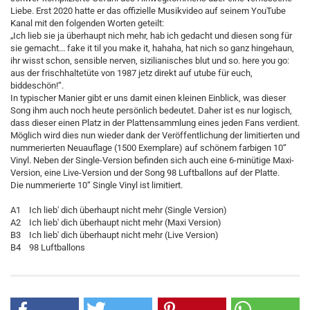
Liebe. Erst 2020 hatte er das offizielle Musikvideo auf seinem YouTube
Kanal mit den folgenden Worten geteilt:
„Ich lieb sie ja überhaupt nich mehr, hab ich gedacht und diesen song für
sie gemacht... fake it til you make it, hahaha, hat nich so ganz hingehaun,
ihr wisst schon, sensible nerven, sizilianisches blut und so. here you go:
aus der frischhaltetüte von 1987 jetz direkt auf utube für euch,
biddeschön!“.
In typischer Manier gibt er uns damit einen kleinen Einblick, was dieser
Song ihm auch noch heute persönlich bedeutet. Daher ist es nur logisch,
dass dieser einen Platz in der Plattensammlung eines jeden Fans verdient.
Möglich wird dies nun wieder dank der Veröffentlichung der limitierten und
nummerierten Neuauflage (1500 Exemplare) auf schönem farbigen 10“
Vinyl. Neben der Single-Version befinden sich auch eine 6-minütige Maxi-
Version, eine Live-Version und der Song 98 Luftballons auf der Platte.
Die nummerierte 10“ Single Vinyl ist limitiert.
A1 Ich lieb' dich überhaupt nicht mehr (Single Version)
A2 Ich lieb' dich überhaupt nicht mehr (Maxi Version)
B3 Ich lieb' dich überhaupt nicht mehr (Live Version)
B4 98 Luftballons