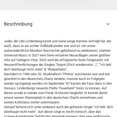
Beschreibung
Jeder, der Udo Lindenberg kennt und seine lange Karriere verfolgt hat, der
weiß, dass er ein echter Vollblutkünstler war und ist. Um seine
außerordentliche Musiker-Geschichte gebührend zu zelebrieren, startete
Universal Music in 2021 eine Serie einzelner Neuauflagen seiner größten
Hits auf farbigem Vinyl. 2022 wird die erfolgreiche Serie fortgesetzt, mit
Neuveröffentlichungen der Singles "Airport (Dich wiedersehn…)", "Ich lieb'
dich überhaupt nicht mehr" & "Reeperbahn".
Nachdem in 1986 sein 20. Studioalbum "Phönix" erschienen war und wie
gewohnt in den deutschen Charts landete, musste auch im Folgejahr
wieder nachgelegt werden Im September ‘87 kamen die Fans dann in den
Genuss, Lindenbergs neueste Platte "Feuerland" hören zu können. Auf
dieser wurde er wieder vom Panik-Orchester begleitet. Er konnte damit
erneut seinen Stammplatz in den deutschen Charts einnehmen und
seinen Kultstatus weiter untermauern.
Hierauf befand sich unter anderem auch die gefeierte Single "Ich lieb‘ dich
überhaupt nicht mehr". Auf dieser singt er, leicht ironisch, über das
schwer-komplizierte Gefühl des Hinwegkommens über eine verflossene