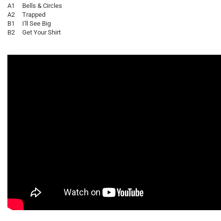
A1 Bells & Circles
A2 Trapped
B1 I'll See Big
B2 Get Your Shirt