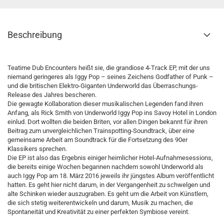
Beschreibung
Teatime Dub Encounters heißt sie, die grandiose 4-Track EP, mit der uns
niemand geringeres als Iggy Pop – seines Zeichens Godfather of Punk –
und die britischen Elektro-Giganten Underworld das Überraschungs-
Release des Jahres bescheren.
Die gewagte Kollaboration dieser musikalischen Legenden fand ihren
Anfang, als Rick Smith von Underworld Iggy Pop ins Savoy Hotel in London
einlud. Dort wollten die beiden Briten, vor allen Dingen bekannt für ihren
Beitrag zum unvergleichlichen Trainspotting-Soundtrack, über eine
gemeinsame Arbeit am Soundtrack für die Fortsetzung des 90er
Klassikers sprechen.
Die EP ist also das Ergebnis einiger heimlicher Hotel-Aufnahmesessions,
die bereits einige Wochen begannen nachdem sowohl Underworld als
auch Iggy Pop am 18. März 2016 jeweils ihr jüngstes Album veröffentlicht
hatten. Es geht hier nicht darum, in der Vergangenheit zu schwelgen und
alte Schinken wieder auszugraben. Es geht um die Arbeit von Künstlern,
die sich stetig weiterentwickeln und darum, Musik zu machen, die
Spontaneität und Kreativität zu einer perfekten Symbiose vereint.