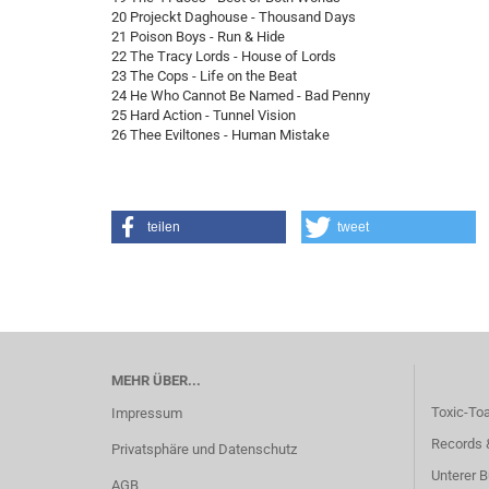
20 Projeckt Daghouse - Thousand Days
21 Poison Boys - Run & Hide
22 The Tracy Lords - House of Lords
23 The Cops - Life on the Beat
24 He Who Cannot Be Named - Bad Penny
25 Hard Action - Tunnel Vision
26 Thee Eviltones - Human Mistake
teilen
tweet
MEHR ÜBER...
Toxic-To
Impressum
Records 
Privatsphäre und Datenschutz
Unterer B
AGB