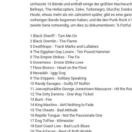
umfasste 13 Bände und enthält einige der größten Nachwuch
Bellrays, The Hellacopters, Zeke, Turbonegro, Glucifer, Dan
Heute, etwas mehr als ein Jahrzehnt später, gibt es eine ga
vorherigen Bands begonnen haben, und die den Punk Rock n' Ro
zweite Serie notwendig, um dies zu dokumentieren: "A Fistfu
1 Black Sheriff - Turn Me On
2 Black Gremlin - The Flame
3 Deathtraps - Track Marks and Lullabies
4 The Egyptian Gay Lovers - Ten Pound Hammer
5 The Empire Strikes - The Fix
6 Governess - Drone Strike Love
7 Flexx Bronco - Heart on the Floor
8 Nevadah - Iggy Dog
9 The Drippers - Solitary Speaking
10 Randy Savages - Guilty Of Nuthin
11 Joecephus&the George Jonestown Massacre - Hit the Ro
12 The Dirty Denims - One Way Ticket
13 Bunt - Fire
14 King Mastino - Ain't Nothing to Fade
15 The Cheats - Bad Attitude
16 Reptile Tongue - Not the Passionate One
17 Dog Toffee - Kilmeister
18 East Coast Low - Bad Luck Blues
19 The 4 Faces - Best of Both Worlds