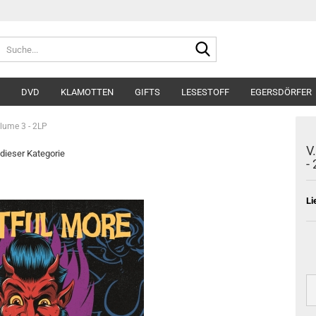
Suche...
DVD
KLAMOTTEN
GIFTS
LESESTOFF
EGERSDÖRFER
olume 3 - 2LP
V
 dieser Kategorie
-
Li