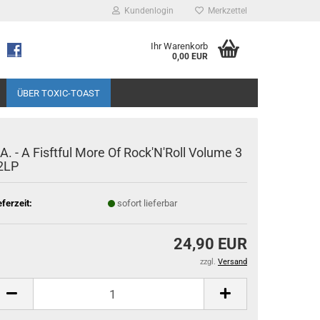
Kundenlogin
Merkzettel
Ihr Warenkorb
0,00 EUR
ÜBER TOXIC-TOAST
.A. - A Fisftful More Of Rock'N'Roll Volume 3
 2LP
eferzeit:
sofort lieferbar
24,90 EUR
zzgl.
Versand