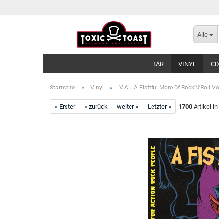
Alle
BAR
VINYL
CD
»
»
Startseite
Vinyl
V.A. - A Fisftful More Of Rock'N'Roll V
« Erster
« zurück
weiter »
Letzter »
1700
Artikel in