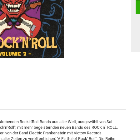
strebenden Rock'n'Roll-Bands aus aller Welt, ausgewählt von Sal
ock'n'Roll"; mit mehr begeisternden neuen Bands des ROCK n` ROLL.
ieri von der Band Electric Frankenstein mit Victory Records
ler Zeiten zu veröffentlichen: "A Fistful of Rock' Roll". Die Reihe