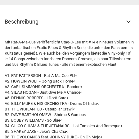
Beschreibung
Mit Rat-A-Ma-Cue veröffentlicht Stag-O-Lee mit #14 ein neues Volumen in
der fantastischen Exotic Blues & Rhythm Serie, die unter den Fans bereits
Kultstatus genießt. Wie auch bei den Vorgängern bietet die Vinyl-only 10"
je 14 Songs zwischen tanzbaren Popcorn-Grooves, ein paar Tittyshakern
und 50s Rhythm & Blues Tunes - alle mit einem exotischen Flair!
A1. PAT PATTERSON - Rat-A-Ma-Cue Pt.I<
A2. HOWLIN WOLF - Going Back Home<
A3. CARL SIMMONS ORCHESTRA - Boodoo<
A4. SILAS HOGAN - Just Give Me A Chance<
A5. DENNIS ROBERTS - I Don't Care<
A6. BILLY MURE & HIS ORCHESTRA - Drums Of India<
B1. THE VIGILANTES - Caterpilar Crawl<
B2. DAVE BARTHOLOMEW - Shrimp & Gumbo<
B3. BOBBY WILLIAMS - So Blue<
B4. CHICO CHISM & THE JETANAIRS - Hot Tamales And Barbeque<
B5. SHAKEY JAKE - Jake's Cha Cha<
B6. THE VOLCANOS feat. JOHNNY DUKE - Oh Oh Mojo<