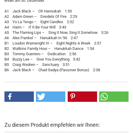
endet am 30. Dezember.
A1 Jack Black – Oh Hannukah 1:55
A2 Adam Green – Dreidels Of Fire 2:29
A3 Yo La Tengo – Eight Candles 2:32
A4 Haim – If It Be Your Will 3:43
A5 The Flaming Lips – Sing It Now, Sing It Somehow 3:26
A6 Alex Frankel – Hanukkah In '96 2:47
B1 Loudon Wainwright III – Eight Nights A Week 2:57
B2 Watkins Family Hour – Hanukkah Dance 1:54
B3 Tommy Guerrero – Dedication 2:56
B4 Buzzy Lee – Give You Everything 3:42
B5 Craig Wedren – Sanctuary 3:51
B6 Jack Black – Chad Gadya (Passover Bonus) 2:38
Zu diesem Produkt empfehlen wir Ihnen: