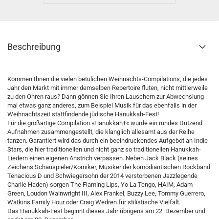
Beschreibung
Kommen Ihnen die vielen betulichen Weihnachts-Compilations, die jedes
Jahr den Markt mit immer demselben Repertoire fluten, nicht mittlerweile
zu den Ohren raus? Dann gönnen Sie Ihren Lauschern zur Abwechslung
mal etwas ganz anderes, zum Beispiel Musik für das ebenfalls in der
Weihnachtszeit stattfindende jüdische Hanukkah-Fest!
Für die großartige Compilation »Hanukkah+« wurde ein rundes Dutzend
Aufnahmen zusammengestellt, die klanglich allesamt aus der Reihe
tanzen. Garantiert wird das durch ein beeindruckendes Aufgebot an Indie-
Stars, die hier traditionellen und nicht ganz so traditionellen Hanukkah-
Liedern einen eigenen Anstrich verpassen. Neben Jack Black (seines
Zeichens Schauspieler/Komiker, Musiker der komödiantischen Rockband
Tenacious D und Schwiegersohn der 2014 verstorbenen Jazzlegende
Charlie Haden) sorgen The Flaming Lips, Yo La Tengo, HAIM, Adam
Green, Loudon Wainwright III, Alex Frankel, Buzzy Lee, Tommy Guerrero,
Watkins Family Hour oder Craig Wedren für stilistische Vielfalt.
Das Hanukkah-Fest beginnt dieses Jahr übrigens am 22. Dezember und