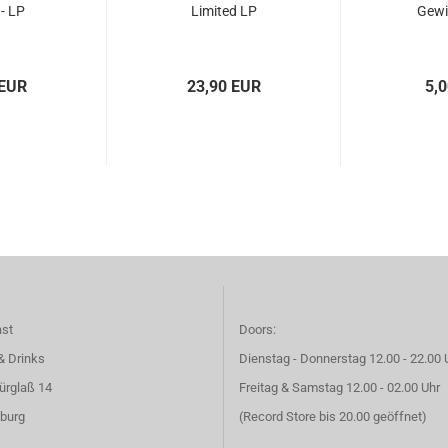
 - LP
Limited LP
Gewi
 EUR
23,90 EUR
5,
ast
Doors:
& Drinks
Dienstag - Donnerstag 12.00 - 22.00 
ürglaß 14
Freitag & Samstag 12.00 - 02.00 Uhr
burg
(Record Store bis 20.00 geöffnet)