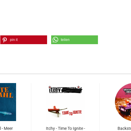
pin it
teilen
l - Meer
Itchy - Time To Ignite -
Backstr