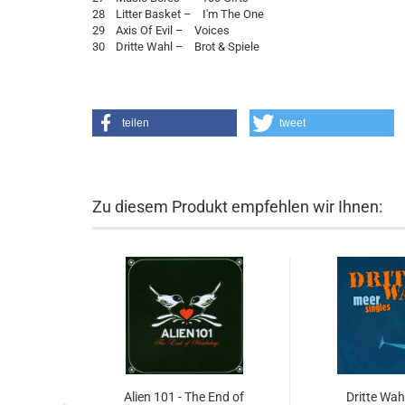
28 Litter Basket – I'm The One
29 Axis Of Evil – Voices
30 Dritte Wahl – Brot & Spiele
teilen
tweet
Zu diesem Produkt empfehlen wir Ihnen:
Alien 101 - The End of
Dritte Wah