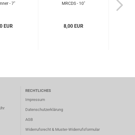
nner - 7"
MRCDS - 10"
Ta
00 EUR
8,00 EUR
RECHTLICHES
Impressum
Uhr
Datenschutzerklärung
AGB
Widerrufsrecht & Muster-Widerrufsformular