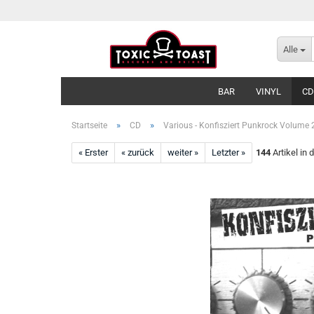
Alle
BAR
VINYL
CD
»
»
Startseite
CD
Various - Konfisziert Punkrock Volume 
« Erster
« zurück
weiter »
Letzter »
144
Artikel in 