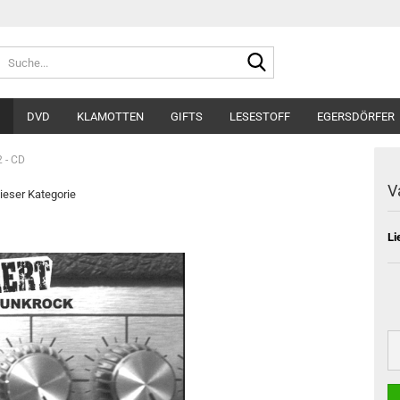
Suche...
DVD
KLAMOTTEN
GIFTS
LESESTOFF
EGERSDÖRFER
2 - CD
V
dieser Kategorie
Li