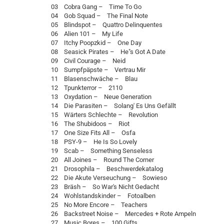
03 Cobra Gang – Time To Go
04 Gob Squad – The Final Note
05 Blindspot – Quattro Delinquentes
06 Alien 101 – My Life
07 Itchy Poopzkid – One Day
08 Seasick Pirates – He"s Got A Date
09 Civil Courage – Neid
10 Sumpfpäpste – Vertrau Mir
11 Blasenschwäche – Blau
12 Tpunkterror – 2110
13 Oxydation – Neue Generation
14 Die Parasiten – Solang' Es Uns Gefällt
15 Wärters Schlechte – Revolution
16 The Shubidoos – Riot
17 One Size Fits All – Osfa
18 PSY-9 – He Is So Lovely
19 Scab – Something Senseless
20 All Joines – Round The Corner
21 Drosophila – Beschwerdekatalog
22 Die Akute Verseuchung – Sowieso
23 Bräsh – So War's Nicht Gedacht
24 Wohlstandskinder – Fotoalben
25 No More Encore – Teachers
26 Backstreet Noise – Mercedes + Rote Ampeln
27 Music Bores – 100 Gifts