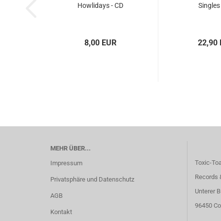
Howlidays - CD
Singles
8,00 EUR
22,90
MEHR ÜBER...
Toxic-To
Impressum
Records 
Privatsphäre und Datenschutz
Unterer B
AGB
96450 Co
Kontakt