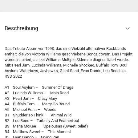
Beschreibung
Das Tribute-Album von 1993, das eine Vielzahl alternativer Rockbands
enthält, die von Victoria Williams geschriebene Songs covern. Das Projekt
wurde inspiriert, als bei Williams Multiple Sklerose diagnostiziert wurde.
Mit: Pearl Jam, Lucinda Williams, Michelle Shocked, Buffalo Tom, Soul
Asylum, Waterboys, Jayhawks, Giant Sand, Evan Dando, Lou Reed u.a.
RSD 2022
A1 Soul Asylum – Summer Of Drugs
A2 Lucinda Williams – Main Road
A3 Pearl Jam – Crazy Mary
A4 Buffalo Tom – Merry Go Round
A5 Michael Penn – Weeds
B1 Shudder To Think – Animal Wild
B2 Lou Reed – Tarbelly And Featherfoot
B3 Maria McKee – Opelousas (Sweet Relief)
B4 Matthew Sweet – This Moment
B5 Evan Dando – Frying Pan