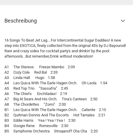
Beschreibung
16 Songs To Beat Jet Lag... For Intercontinental Sugar Daddies! A new
step into EXOTICA, finely collected from the original 45's by DJ Bayourod!
Rare and crazy sides for cocktail party's and drinkin' by the pool
afternoon's...But remember,Drink without moderation!
A1 The Stereos Freeze Mambo 2:09
A2 Cozy Cole Red Bal 2:33
A3 Linda Hall Hugo 1:58
A4 Leo Quica With The Earle Hagen Orch. Oh Leola 1:54
A5 Red Top Trio “Sassafra” 2:45
A6 The Chiefs Enchiladas! 2:19
A7 Big Al Sears And His Orch. Tina’s Canteen 2:50
A8 The Chordettes “Zorro” 2:00
B1 Leo Quica With The Earle Hagen Orch. Caliente 2:10
B2 Quitman Dennis And The Escorts Hot Tamales 2:21
B3 Eddie Harris Yea ! Yea ! Yea ! 2:30
B4 Googie Rene Romesville 2:30
B5 Symphonie Orchestra Stroganoff Cha Cha 2:20