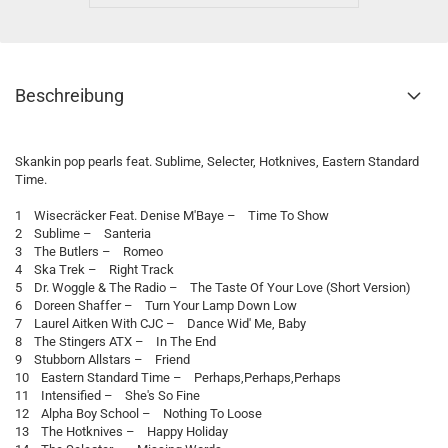
Beschreibung
Skankin pop pearls feat. Sublime, Selecter, Hotknives, Eastern Standard
Time.
1 Wisecräcker Feat. Denise M'Baye – Time To Show
2 Sublime – Santeria
3 The Butlers – Romeo
4 Ska Trek – Right Track
5 Dr. Woggle & The Radio – The Taste Of Your Love (Short Version)
6 Doreen Shaffer – Turn Your Lamp Down Low
7 Laurel Aitken With CJC – Dance Wid' Me, Baby
8 The Stingers ATX – In The End
9 Stubborn Allstars – Friend
10 Eastern Standard Time – Perhaps,Perhaps,Perhaps
11 Intensified – She's So Fine
12 Alpha Boy School – Nothing To Loose
13 The Hotknives – Happy Holiday