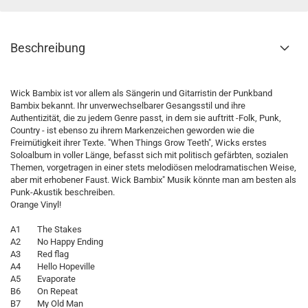
Beschreibung
Wick Bambix ist vor allem als Sängerin und Gitarristin der Punkband
Bambix bekannt. Ihr unverwechselbarer Gesangsstil und ihre
Authentizität, die zu jedem Genre passt, in dem sie auftritt -Folk, Punk,
Country - ist ebenso zu ihrem Markenzeichen geworden wie die
Freimütigkeit ihrer Texte. "When Things Grow Teeth", Wicks erstes
Soloalbum in voller Länge, befasst sich mit politisch gefärbten, sozialen
Themen, vorgetragen in einer stets melodiösen melodramatischen Weise,
aber mit erhobener Faust. Wick Bambix" Musik könnte man am besten als
Punk-Akustik beschreiben.
Orange Vinyl!
A1 The Stakes
A2 No Happy Ending
A3 Red flag
A4 Hello Hopeville
A5 Evaporate
B6 On Repeat
B7 My Old Man