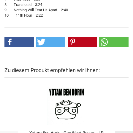
8 Translucid 3:24
9 Nothing Will Tear Us Apart 2:40
10 11th Hour 2:22
Zu diesem Produkt empfehlen wir Ihnen:
Yotam Ben Horin - One Week Record - LP