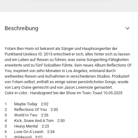
Beschreibung
Yotam Ben Horin ist bekannt als Sänger und Hauptsongwriter der
Punkband Useless ID. 2015 entschied er sich, alles hinter sich zu lassen
und ein Leben auf Reisen zu führen, was seine Songwriting-Fähigkeiten
erweiterte und zu fünf Soloalben führte. Sein neues Album Reflections Of
You, inspiriert von zehn Monaten in Los Angeles, entstand durch
weltweites Reisen und Aufnahmen in verschiedenen Studios. Produziert
von Yotam selbst, enthält es einige seiner persönlichsten Songs, wurde
von Larry Crane gemischt und von Jason Livermore gemastert.
Color in color - Handsigniert bei der Show im Toxic-Toast 10.05.2025
1 Maybe Today 2:02
2 Reflections Of You 2:50
3 World In Two 2:26
4 Kick, Snare And A Tom 2:50
5 Heavy Mental 2:23
6 Love On A Leash 2:34
7 Wildwood 3:07