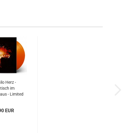
ilo Herz -
tisch im
us - Limited
iabook...
90 EUR