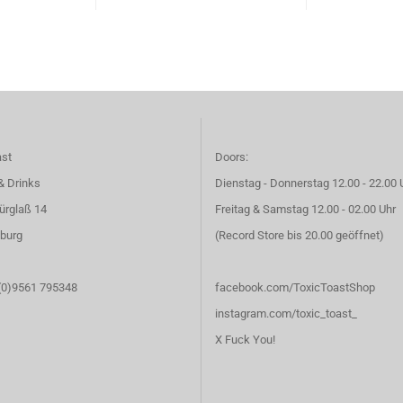
ast
Doors:
& Drinks
Dienstag - Donnerstag 12.00 - 22.00 
ürglaß 14
Freitag & Samstag 12.00 - 02.00 Uhr
burg
(Record Store bis 20.00 geöffnet)
 (0)9561 795348
facebook.com/ToxicToastShop
instagram.com/toxic_toast_
X Fuck You!