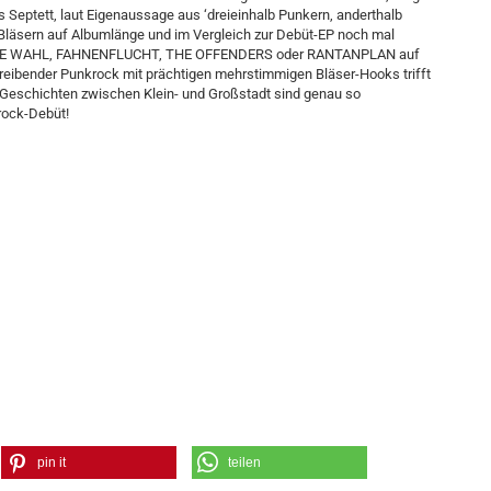
as Septett, laut Eigenaussage aus ‘dreieinhalb Punkern, anderthalb
 Bläsern auf Albumlänge und im Vergleich zur Debüt-EP noch mal
 DRITTE WAHL, FAHNENFLUCHT, THE OFFENDERS oder RANTANPLAN auf
treibender Punkrock mit prächtigen mehrstimmigen Bläser-Hooks trifft
 Geschichten zwischen Klein- und Großstadt sind genau so
rock-Debüt!
pin it
teilen