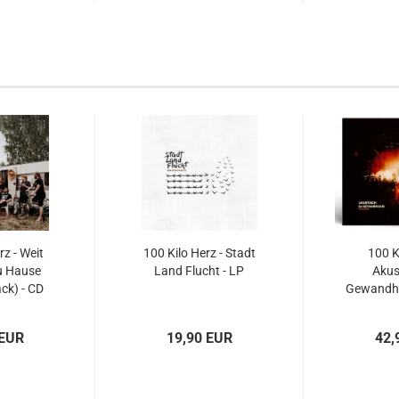
rz - Weit
100 Kilo Herz - Stadt
100 K
u Hause
Land Flucht - LP
Akus
ck) - CD
Gewandha
LP+Med
 EUR
19,90 EUR
42,