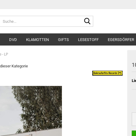
Suche...
DVD
KLAMOTTEN
GIFTS
LESESTOFF
EGERSDÖRFER
 - LP
1
 dieser Kategorie
Li