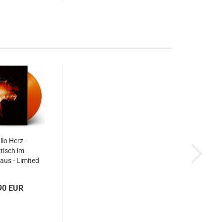
ilo Herz -
tisch im
us - Limited
iabook...
90 EUR