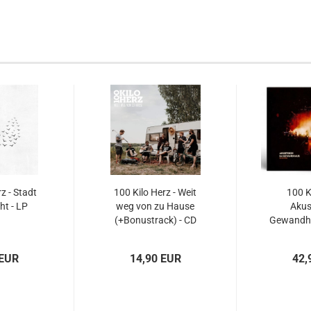
z - Stadt
100 Kilo Herz - Weit
100 K
ht - LP
weg von zu Hause
Akus
(+Bonustrack) - CD
Gewandha
LP+Med
 EUR
14,90 EUR
42,