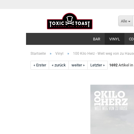
Alle
BAR
VINYL
CD
»
»
Startseite
Vinyl
100 Kilo Herz - Weit weg von zu Hause
« Erster
« zurück
weiter »
Letzter »
1692
Artikel in