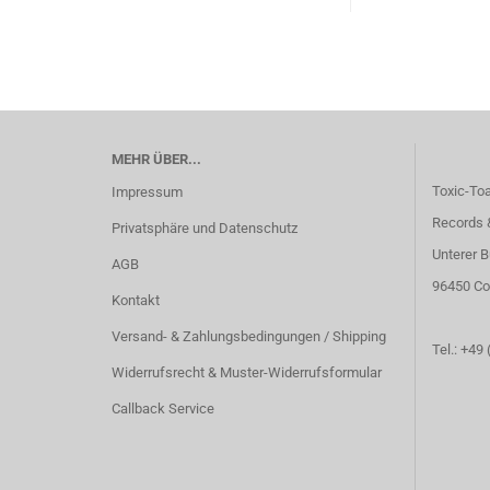
MEHR ÜBER...
Toxic-To
Impressum
Records 
Privatsphäre und Datenschutz
Unterer B
AGB
96450 Co
Kontakt
Versand- & Zahlungsbedingungen / Shipping
Tel.: +49
Widerrufsrecht & Muster-Widerrufsformular
Callback Service