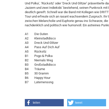
Und Polka’, ‘Rücksitz’ oder ‘Dreck Und Glitzer’ präsentierte d
Jazzern und zwei Indiekids’ bestehend, seinen Punkrock mit
deutlich gereift. Schnell war die Band mit Kollegen wie
Tour und erfreute sich an rasant wachsendem Zuspruch. Ihr 
zwischen Melancholie und Euphorie genau ins Schwarze, die
nachdenklich und politisch wie humorvoll. Ein astreines Punk
A1 Die Guten
A2 Kleinstadtdisco
A3 Dreck Und Glitzer
A4 Pass Auf Dich Auf
A5 Rücksitz
B1 Pogo & Polka
B2 Niemals Weg
B3 Großstadtdisco
B4 Träume
B5 30 Gramm
B6 Happy Hour
B7 Laternensong
teilen
tweet