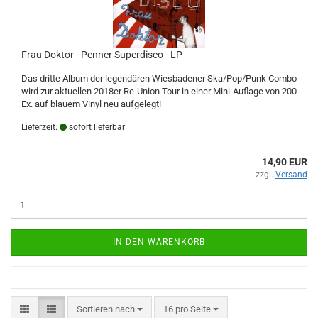
Frau Doktor - Penner Superdisco - LP
Das dritte Album der legendären Wiesbadener Ska/Pop/Punk Combo
wird zur aktuellen 2018er Re-Union Tour in einer Mini-Auflage von 200
Ex. auf blauem Vinyl neu aufgelegt!
Lieferzeit:
sofort lieferbar
14,90 EUR
zzgl.
Versand
IN DEN WARENKORB
Sortieren nach
pro Seite
Sortieren nach
16 pro Seite