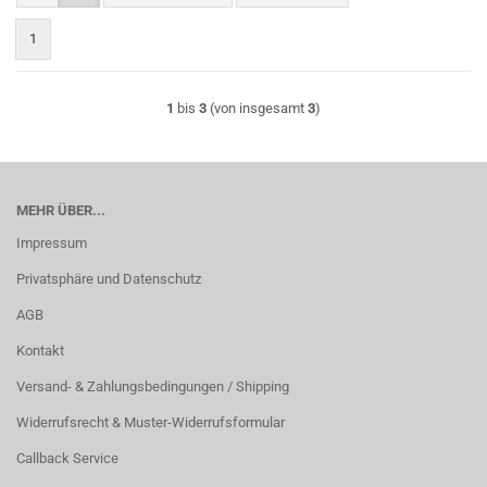
1
1
bis
3
(von insgesamt
3
)
MEHR ÜBER...
Impressum
Privatsphäre und Datenschutz
AGB
Kontakt
Versand- & Zahlungsbedingungen / Shipping
Widerrufsrecht & Muster-Widerrufsformular
Callback Service