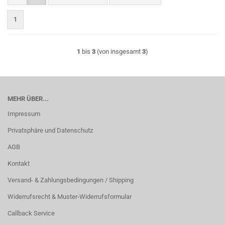
1
1
bis
3
(von insgesamt
3
)
MEHR ÜBER...
Impressum
Privatsphäre und Datenschutz
AGB
Kontakt
Versand- & Zahlungsbedingungen / Shipping
Widerrufsrecht & Muster-Widerrufsformular
Callback Service