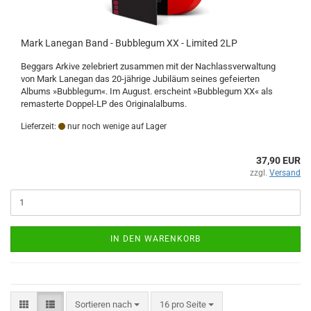
Mark Lanegan Band - Bubblegum XX - Limited 2LP
Beggars Arkive zelebriert zusammen mit der Nachlassverwaltung
von Mark Lanegan das 20-jährige Jubiläum seines gefeierten
Albums »Bubblegum«. Im August. erscheint »Bubblegum XX« als
remasterte Doppel-LP des Originalalbums.
Lieferzeit:
nur noch wenige auf Lager
37,90 EUR
zzgl.
Versand
IN DEN WARENKORB
Sortieren nach
pro Seite
Sortieren nach
16 pro Seite