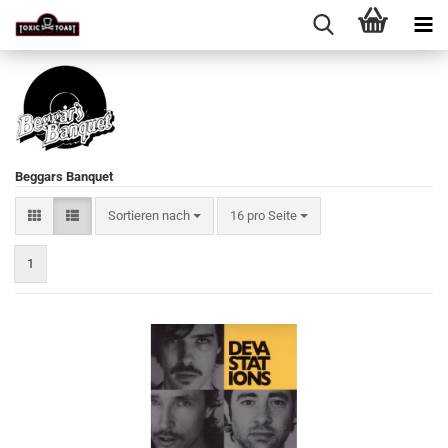
Beggars Banquet
Sortieren nach
pro Seite
Sortieren nach
16 pro Seite
1