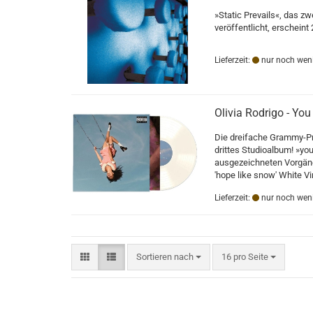
»Static Prevails«, das z
veröffentlicht, erscheint
Lieferzeit:
nur noch weni
Olivia Rodrigo - You
Die dreifache Grammy-Pre
drittes Studioalbum! »you 
ausgezeichneten Vorgän
'hope like snow' White Vi
Lieferzeit:
nur noch weni
Sortieren nach
pro Seite
Sortieren nach
16 pro Seite