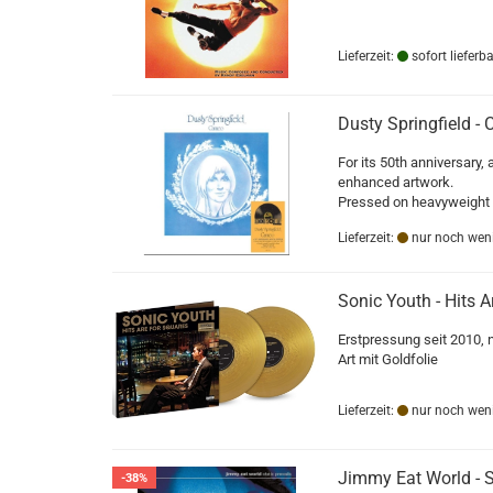
Lieferzeit:
sofort lieferba
Dusty Springfield -
For its 50th anniversary, 
enhanced artwork.
Pressed on heavyweight
Lieferzeit:
nur noch weni
Sonic Youth - Hits A
Erstpressung seit 2010, 
Art mit Goldfolie
Lieferzeit:
nur noch weni
Jimmy Eat World - St
-38%