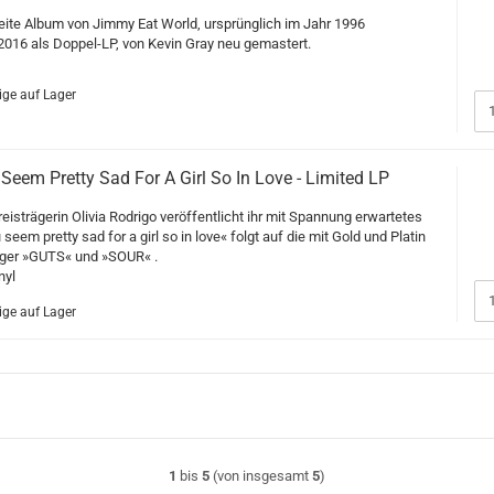
weite Album von Jimmy Eat World, ursprünglich im Jahr 1996
 2016 als Doppel-LP, von Kevin Gray neu gemastert.
ge auf Lager
 Seem Pretty Sad For A Girl So In Love - Limited LP
isträgerin Olivia Rodrigo veröffentlicht ihr mit Spannung erwartetes
seem pretty sad for a girl so in love« folgt auf die mit Gold und Platin
ger »GUTS« und »SOUR« .
nyl
ge auf Lager
1
bis
5
(von insgesamt
5
)