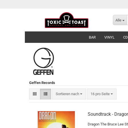
Alle
BAR
VINYL
CD
Geffen Records
Sortieren nach
pro Seite
Sortieren nach
16 pro Seite
Soundtrack - Dragon
Dragon The Bruce Lee St