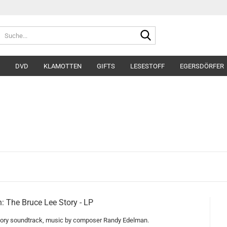
Suche...
DVD
KLAMOTTEN
GIFTS
LESESTOFF
EGERSDÖRFER
: The Bruce Lee Story - LP
ory soundtrack, music by composer Randy Edelman.