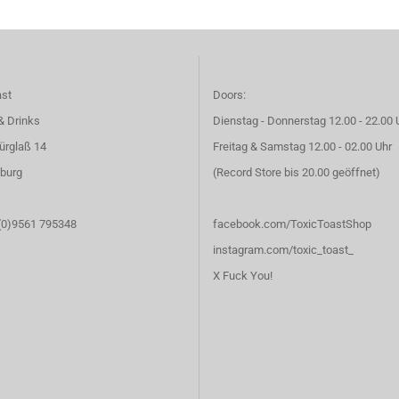
ast
Doors:
& Drinks
Dienstag - Donnerstag 12.00 - 22.00 
ürglaß 14
Freitag & Samstag 12.00 - 02.00 Uhr
burg
(Record Store bis 20.00 geöffnet)
 (0)9561 795348
facebook.com/ToxicToastShop
instagram.com/toxic_toast_
X Fuck You!