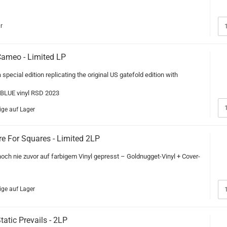
r
 Cameo - Limited LP
a special edition replicating the original US gatefold edition with
 BLUE vinyl RSD 2023
ge auf Lager
re For Squares - Limited 2LP
noch nie zuvor auf farbigem Vinyl gepresst – Goldnugget-Vinyl + Cover-
ge auf Lager
atic Prevails - 2LP