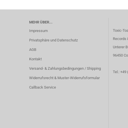
MEHR ÜBER...
Toxic-To
Impressum
Records 
Privatsphäre und Datenschutz
Unterer B
AGB
96450 Co
Kontakt
Versand- & Zahlungsbedingungen / Shipping
Tel.: +49
Widerrufsrecht & Muster-Widerrufsformular
Callback Service