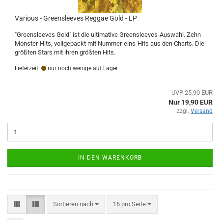
Various - Greensleeves Reggae Gold - LP
"Greensleeves Gold" ist die ultimative Greensleeves-Auswahl. Zehn
Monster-Hits, vollgepackt mit Nummer-eins-Hits aus den Charts. Die
größten Stars mit ihren größten Hits.
Lieferzeit:
nur noch wenige auf Lager
UVP 25,90 EUR
Nur 19,90 EUR
zzgl.
Versand
IN DEN WARENKORB
Sortieren nach
pro Seite
Sortieren nach
16 pro Seite