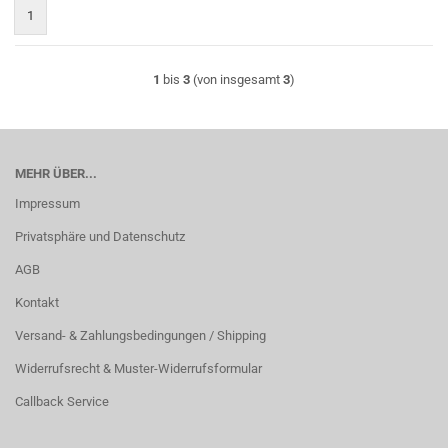
1
1
bis
3
(von insgesamt
3
)
MEHR ÜBER...
Impressum
Privatsphäre und Datenschutz
AGB
Kontakt
Versand- & Zahlungsbedingungen / Shipping
Widerrufsrecht & Muster-Widerrufsformular
Callback Service