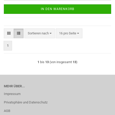
IN DEN WARENKORB
Sortieren nach
pro Seite
Sortieren nach
16 pro Seite
1
1
bis
13
(von insgesamt
13
)
MEHR ÜBER...
Impressum
Privatsphäre und Datenschutz
AGB