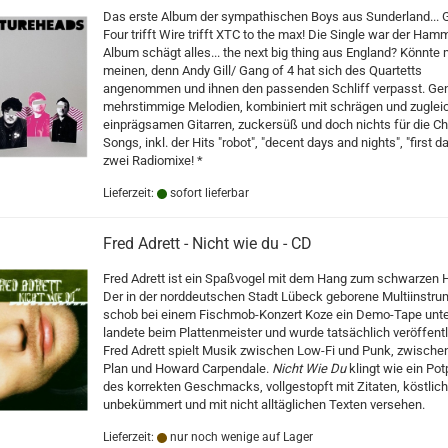
Das erste Album der sympathischen Boys aus Sunderland... 
Four trifft Wire trifft XTC to the max! Die Single war der Ham
Album schägt alles... the next big thing aus England? Könnte
meinen, denn Andy Gill/ Gang of 4 hat sich des Quartetts
angenommen und ihnen den passenden Schliff verpasst. Gen
mehrstimmige Melodien, kombiniert mit schrägen und zuglei
einprägsamen Gitarren, zuckersüß und doch nichts für die Ch
Songs, inkl. der Hits "robot", "decent days and nights", "first da
zwei Radiomixe! *
Lieferzeit:
sofort lieferbar
Fred Adrett - Nicht wie du - CD
Fred Adrett ist ein Spaßvogel mit dem Hang zum schwarzen 
Der in der norddeutschen Stadt Lübeck geborene Multiinstrum
schob bei einem Fischmob-Konzert Koze ein Demo-Tape unte
landete beim Plattenmeister und wurde tatsächlich veröffentl
Fred Adrett spielt Musik zwischen Low-Fi und Punk, zwische
Plan und Howard Carpendale.
Nicht Wie Du
klingt wie ein Pot
des korrekten Geschmacks, vollgestopft mit Zitaten, köstlich
unbekümmert und mit nicht alltäglichen Texten versehen.
Lieferzeit:
nur noch wenige auf Lager