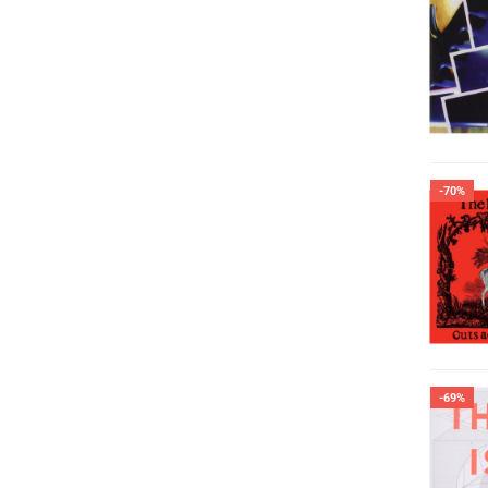
-70%
-69%