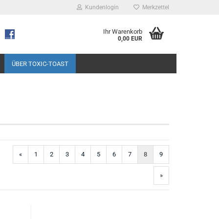
Kundenlogin
Merkzettel
Ihr Warenkorb
0,00 EUR
ÜBER TOXIC-TOAST
«
1
2
3
4
5
6
7
8
9
»