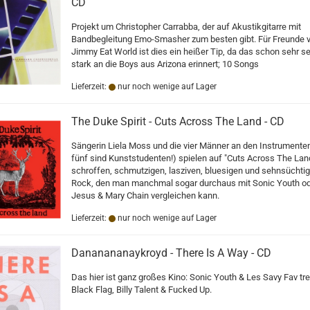
CD
Projekt um Christopher Carrabba, der auf Akustikgitarre mit
Bandbegleitung Emo-Smasher zum besten gibt. Für Freunde 
Jimmy Eat World ist dies ein heißer Tip, da das schon sehr se
stark an die Boys aus Arizona erinnert; 10 Songs
Lieferzeit:
nur noch wenige auf Lager
The Duke Spirit - Cuts Across The Land - CD
Sängerin Liela Moss und die vier Männer an den Instrumenten
fünf sind Kunststudenten!) spielen auf "Cuts Across The Lan
schroffen, schmutzigen, lasziven, bluesigen und sehnsüchti
Rock, den man manchmal sogar durchaus mit Sonic Youth o
Jesus & Mary Chain vergleichen kann.
Lieferzeit:
nur noch wenige auf Lager
Dananananaykroyd - There Is A Way - CD
Das hier ist ganz großes Kino: Sonic Youth & Les Savy Fav tr
Black Flag, Billy Talent & Fucked Up.