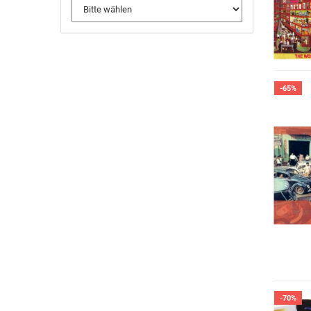
-65%
-70%