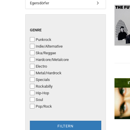
Egersdörfer
GENRE
GENRE
Punkrock
Indie/Alternative
Ska/Reggae
Hardcore/Metalcore
Electro
Metal/Hardrock
Specials
Rockabilly
Hip-Hop
Soul
Pop/Rock
FILTERN