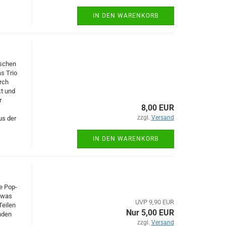
IN DEN WARENKORB
ischen
s Trio
rch
kt und
r
8,00 EUR
zzgl.
Versand
us der
IN DEN WARENKORB
e Pop-
twas
UVP 9,90 EUR
Teilen
Nur 5,00 EUR
nden
zzgl.
Versand
s