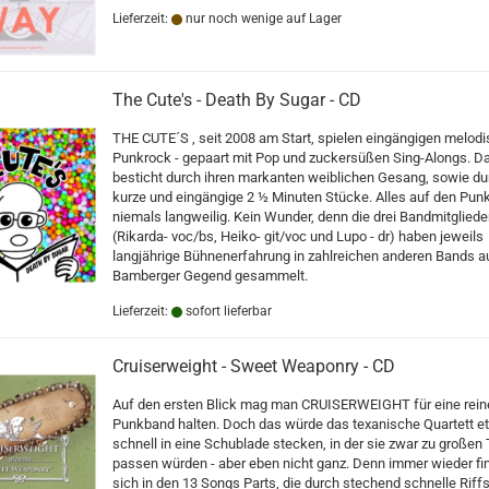
Lieferzeit:
nur noch wenige auf Lager
The Cute's - Death By Sugar - CD
THE CUTE´S , seit 2008 am Start, spielen eingängigen melod
Punkrock - gepaart mit Pop und zuckersüßen Sing-Alongs. Da
besticht durch ihren markanten weiblichen Gesang, sowie du
kurze und eingängige 2 ½ Minuten Stücke. Alles auf den Pun
niemals langweilig. Kein Wunder, denn die drei Bandmitgliede
(Rikarda- voc/bs, Heiko- git/voc und Lupo - dr) haben jeweils
langjährige Bühnenerfahrung in zahlreichen anderen Bands a
Bamberger Gegend gesammelt.
Lieferzeit:
sofort lieferbar
Cruiserweight - Sweet Weaponry - CD
Auf den ersten Blick mag man CRUISERWEIGHT für eine rein
Punkband halten. Doch das würde das texanische Quartett e
schnell in eine Schublade stecken, in der sie zwar zu großen 
passen würden - aber eben nicht ganz. Denn immer wieder fi
sich in den 13 Songs Parts, die durch stechend schnelle Riff