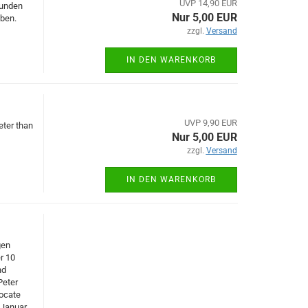
UVP 14,90 EUR
eunden
Nur 5,00 EUR
ben.
zzgl.
Versand
IN DEN WARENKORB
UVP 9,90 EUR
eter than
Nur 5,00 EUR
zzgl.
Versand
IN DEN WARENKORB
gen
r 10
nd
Peter
locate
 Januar