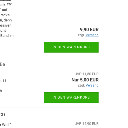
rack-EP”.
” auf
Tracks
n, denn
ressiven
9,90 EUR
icht
zzgl.
Versand
-Band im
IN DEN WARENKORB
 Be
UVP 11,50 EUR
Nur 5,00 EUR
. 11
zzgl.
Versand
d!
IN DEN WARENKORB
 CD
UVP 14,90 EUR
r Welt”