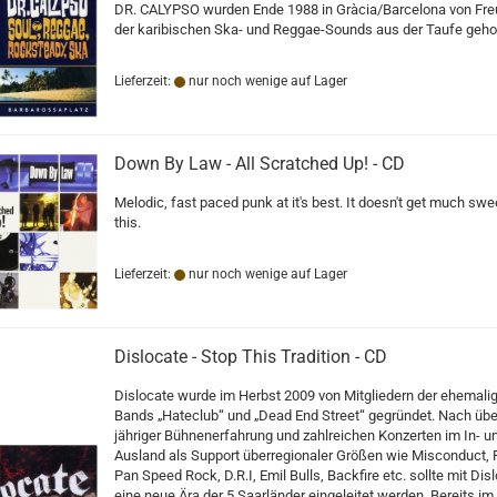
DR. CALYPSO wurden Ende 1988 in Gràcia/Barcelona von Fr
der karibischen Ska- und Reggae-Sounds aus der Taufe geho
Lieferzeit:
nur noch wenige auf Lager
Down By Law - All Scratched Up! - CD
Melodic, fast paced punk at it's best. It doesn't get much swe
this.
Lieferzeit:
nur noch wenige auf Lager
Dislocate - Stop This Tradition - CD
Dislocate wurde im Herbst 2009 von Mitgliedern der ehemali
Bands „Hateclub“ und „Dead End Street“ gegründet. Nach übe
jähriger Bühnenerfahrung und zahlreichen Konzerten im In- u
Ausland als Support überregionaler Größen wie Misconduct, 
Pan Speed Rock, D.R.I, Emil Bulls, Backfire etc. sollte mit Dis
eine neue Ära der 5 Saarländer eingeleitet werden. Bereits im