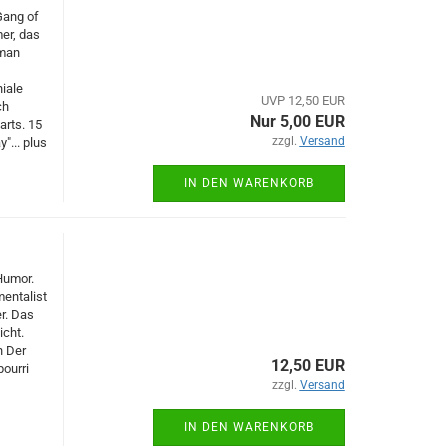
Gang of
mer, das
 man
iale
UVP 12,50 EUR
ch
Nur 5,00 EUR
arts. 15
zzgl.
Versand
y"... plus
IN DEN WARENKORB
Humor.
entalist
r. Das
icht.
n Der
12,50 EUR
pourri
zzgl.
Versand
IN DEN WARENKORB