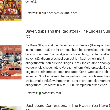
genießt.
Lieferzeit:
nur noch wenige auf Lager
Dave Straps and the Radiators - The Endless Su
CD
Da Dave Straps and the Radiators aus Rennes (Bretagne) k
ist es normal, daß sie ihr erstes Album bei einem bretonische
heraus brachten. Die Bandgeschichte ist lang, da die Bandb
ist von ständigem Wechsel geprägt ist. Nach einem nicht
ausgeführten Plan für eine Single (Test-Singles sind schon g
worden), gleicht der letzte Versuch einem Meisterstück. Gute
originale Liedkompositionen und Dubstücke, wechseln sich m
variierten Stücken ab und teilweise kann man auch amerikan
Millie Small Einfluß wahrnehmen, aber in bretonischer Varian
ausgeführt... Im März 2002 zu 1000 Exemplaren erschienen.
Lieferzeit:
sofort lieferbar
Dashboard Confessional - The Places You Have 