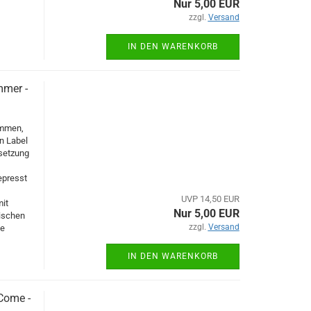
Nur 5,00 EUR
zzgl.
Versand
IN DEN WARENKORB
mmer -
ommen,
n Label
esetzung
epresst
UVP 14,50 EUR
it
Nur 5,00 EUR
ischen
zzgl.
Versand
te
IN DEN WARENKORB
Come -