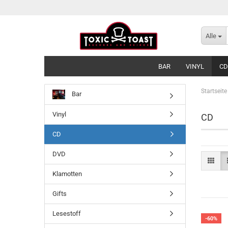
Alle
BAR
VINYL
CD
Startseite
Bar
Vinyl
CD
CD
DVD
Klamotten
Gifts
Lesestoff
-60%