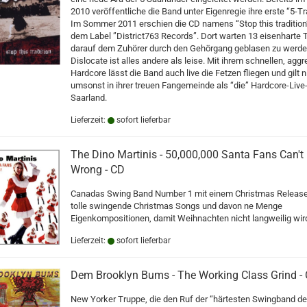
2010 veröffentliche die Band unter Eigenregie ihre erste “5-T
Im Sommer 2011 erschien die CD namens “Stop this tradition
dem Label ”District763 Records”. Dort warten 13 eisenharte 
darauf dem Zuhörer durch den Gehörgang geblasen zu werde
Dislocate ist alles andere als leise. Mit ihrem schnellen, agg
Hardcore lässt die Band auch live die Fetzen fliegen und gilt n
umsonst in ihrer treuen Fangemeinde als “die” Hardcore-Live
Saarland.
Lieferzeit:
sofort lieferbar
The Dino Martinis - 50,000,000 Santa Fans Can't
Wrong - CD
Canadas Swing Band Number 1 mit einem Christmas Release
tolle swingende Christmas Songs und davon ne Menge
Eigenkompositionen, damit Weihnachten nicht langweilig wir
Lieferzeit:
sofort lieferbar
Dem Brooklyn Bums - The Working Class Grind -
New Yorker Truppe, die den Ruf der “härtesten Swingband de