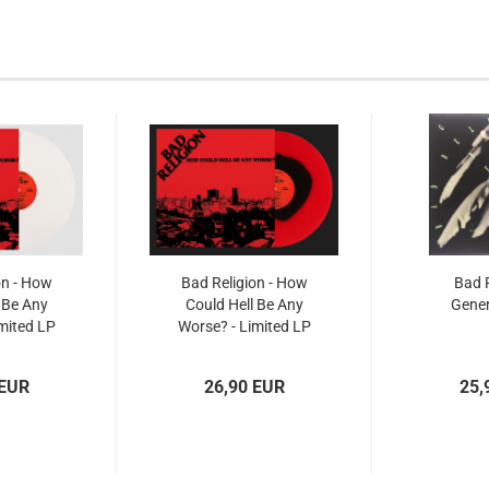
on - How
Bad Religion - How
Bad R
 Be Any
Could Hell Be Any
Gener
mited LP
Worse? - Limited LP
 EUR
26,90 EUR
25,