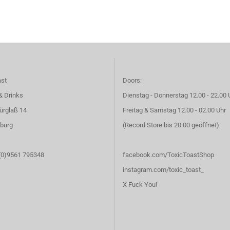
ast
Doors:
& Drinks
Dienstag - Donnerstag 12.00 - 22.00 
ürglaß 14
Freitag & Samstag 12.00 - 02.00 Uhr
burg
(Record Store bis 20.00 geöffnet)
 (0)9561 795348
facebook.com/ToxicToastShop
instagram.com/toxic_toast_
X Fuck You!