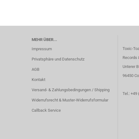
MEHR ÜBER...
Toxic-To
Impressum
Records 
Privatsphäre und Datenschutz
Unterer B
AGB
96450 Co
Kontakt
Versand- & Zahlungsbedingungen / Shipping
Tel.: +49
Widerrufsrecht & Muster-Widerrufsformular
Callback Service