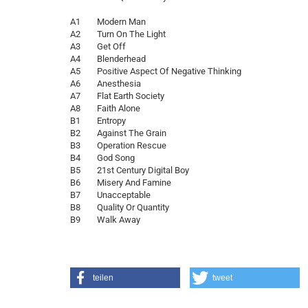
A1 Modern Man
A2 Turn On The Light
A3 Get Off
A4 Blenderhead
A5 Positive Aspect Of Negative Thinking
A6 Anesthesia
A7 Flat Earth Society
A8 Faith Alone
B1 Entropy
B2 Against The Grain
B3 Operation Rescue
B4 God Song
B5 21st Century Digital Boy
B6 Misery And Famine
B7 Unacceptable
B8 Quality Or Quantity
B9 Walk Away
teilen
tweet