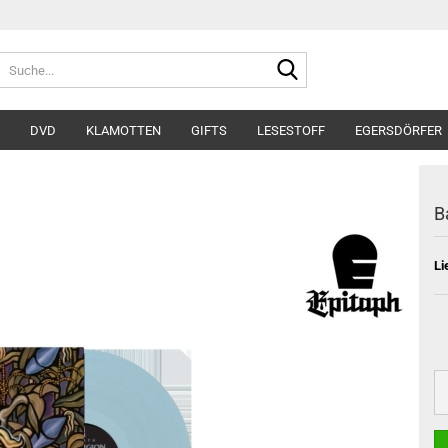
Suche...
DVD
KLAMOTTEN
GIFTS
LESESTOFF
EGERSDÖRFER
B
Li