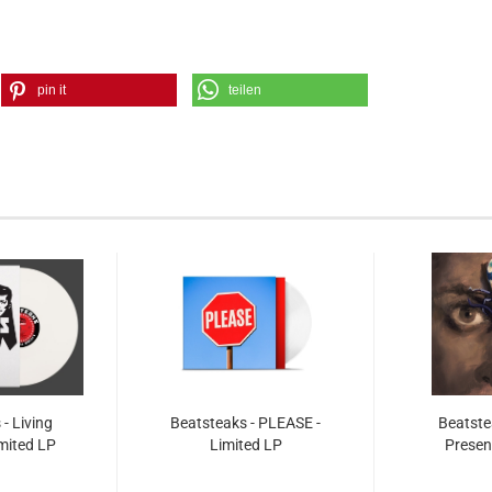
pin it
teilen
- Living
Beatsteaks - PLEASE -
Beatste
imited LP
Limited LP
Presen