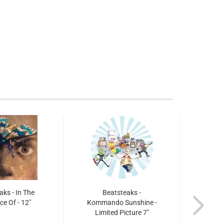
aks - In The
Beatsteaks -
Ninam
ce Of - 12"
Kommando Sunshine -
La
Limited Picture 7"
M