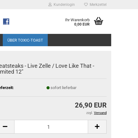
Kundenlogin
Merkzettel
Ihr Warenkorb
0,00 EUR
ÜBER TOXIC-TOAST
eatsteaks - Live Zelle / Love Like That -
imited 12"
eferzeit:
sofort lieferbar
26,90 EUR
zzgl.
Versand