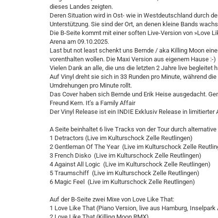
dieses Landes zeigten.
Deren Situation wird in Ost- wie in Westdeutschland durch d
Unterstützung. Sie sind der Ort, an denen kleine Bands wach
Die B-Seite kommt mit einer soften Live-Version von »Love Li
Arena am 09.10.2025.
Last but not least schenkt uns Bernde / aka Killing Moon eine
vorenthalten wollen. Die Maxi Version aus eigenem Hause :-)
Vielen Dank an alle, die uns die letzten 2 Jahre live begleite
Auf Vinyl dreht sie sich in 33 Runden pro Minute, während die B
Umdrehungen pro Minute rollt.
Das Cover haben sich Bernde und Erik Heise ausgedacht. G
Freund Kern. It’s a Family Affair
Der Vinyl Release ist ein INDIE Exklusiv Release in limitierte
A Seite beinhaltet 6 live Tracks von der Tour durch alternativ
1 Detractors (Live im Kulturschock Zelle Reutlingen)
2 Gentleman Of The Year (Live im Kulturschock Zelle Reutli
3 French Disko (Live im Kulturschock Zelle Reutlingen)
4 Against All Logic (Live im Kulturschock Zelle Reutlingen)
5 Traumschiff (Live im Kulturschock Zelle Reutlingen)
6 Magic Feel (Live im Kulturschock Zelle Reutlingen)
Auf der B-Seite zwei Mixe von Love Like That:
1 Love Like That (Piano Version, live aus Hamburg, Inselpark
2 Love Like That (Killing Moon RMX)