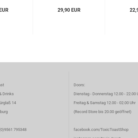
 EUR
29,90 EUR
22,
ast
Doors:
& Drinks
Dienstag - Donnerstag 12.00 - 22.00 
ürglaß 14
Freitag & Samstag 12.00 - 02.00 Uhr
burg
(Record Store bis 20.00 geöffnet)
 (0)9561 795348
facebook.com/ToxicToastShop