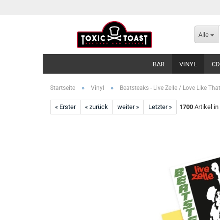
Alle
BAR
VINYL
CD
»
»
Startseite
Vinyl
Beatsteaks - Live Zelle / Love Like That
« Erster
« zurück
weiter »
Letzter »
1700
Artikel in