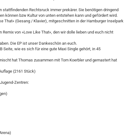
en stattfindenden Rechtsruck immer prekärer. Sie benötigen dringend
sen können bzw Kultur von unten entstehen kann und gefördert wird.
ke That« (Gesang / Klavier), mitgeschnitten in der Hamburger Inselpark
n Remix von »Love Like That«, den wir dolle lieben und euch nicht
t haben. Die EP ist unser Dankeschön an euch.
 Seite, wie es sich für eine gute Maxi Single gehört, in 45
emischt hat Thomas zusammen mit Tom Koerbler und gemastert hat
r Auflage (2161 Stück)
e Jugend-Zentren:
ngen)
 Arena)