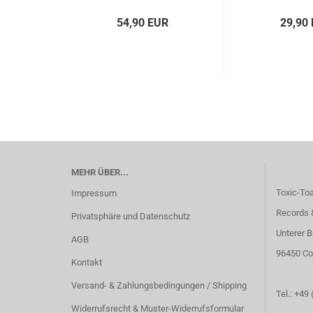
54,90 EUR
29,90
MEHR ÜBER...
Toxic-To
Impressum
Records 
Privatsphäre und Datenschutz
Unterer B
AGB
96450 Co
Kontakt
Versand- & Zahlungsbedingungen / Shipping
Tel.: +49
Widerrufsrecht & Muster-Widerrufsformular