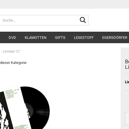
Suche...
DVD
KLAMOTTEN
GIFTS
LESESTOFF
EGERSDÖRFER
 - Limited 12"
B
 dieser Kategorie
L
Li