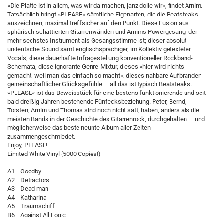
»Die Platte ist in allem, was wir da machen, janz dolle wir«, findet Arnim.
Tatsächlich bringt »PLEASE« sämtliche Eigenarten, die die Beatsteaks
auszeichnen, maximal treffsicher auf den Punkt. Diese Fusion aus
sphärisch schattierten Gitarrenwänden und Arnims Powergesang, der
mehr sechstes Instrument als Gesangsstimme ist; dieser absolut
undeutsche Sound samt englischsprachiger, im Kollektiv getexteter
Vocals; diese dauerhafte Infragestellung konventioneller Rockband-
Schemata, diese ignorante Genre-Mixtur, dieses »hier wird nichts
gemacht, weil man das einfach so macht«, dieses nahbare Aufbranden
gemeinschaftlicher Glücksgefühle — all das ist typisch Beatsteaks.
»PLEASE« ist das Beweisstück für eine bestens funktionierende und seit
bald dreißig Jahren bestehende Fünfecksbeziehung. Peter, Bernd,
Torsten, Arnim und Thomas sind noch nicht satt, haben, anders als die
meisten Bands in der Geschichte des Gitarrenrock, durchgehalten — und
möglicherweise das beste neunte Album aller Zeiten
zusammengeschmiedet.
Enjoy, PLEASE!
Limited White Vinyl (5000 Copies!)
A1 Goodby
A2 Detractors
A3 Dead man
A4 Katharina
A5 Traumschiff
B6 Against All Logic