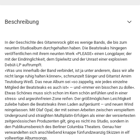
Beschreibung
In der Geschichte des Gitarrenrock gibt es wenige Bands, die bis zum
neunten Studioalbum durchgehalten haben. Die Beatsteaks hingegen
veröffentlichen mit ihrem neunten Werk »PLEASE« einen Longplayer, der
mit der Eindringlichkeit, dem Spielwitz und der Unrast einer explosiven
Debüt-LP auftrumpft.
»Was uns innerhalb der Band verbindet, ist ja unter anderem, dass wir alle
nicht lange ruhig halten können«, schmunzelt Sänger und Gitarrist Arnim
Teutoburg-Weiß. Das neue Album sei »so zappelig, wie jedes einzelne
Mitglied der Beatsteaks es auch ist« — und »immer ein bisschen zu dolle«.
Etwas Schönes muss sich schon im Kern schön anfühlen und in einer
stress- und argwohnfreien Zone reifen. Der größtmöglichen Leichtigkeit
zuliebe haben die Beatsteaks ihren Laden aufgeräumt — und neuen Wind
reingelassen. Mit Olaf Opal, der mit seinen Arbeiten zwischen verspieltem
Underground und straighten Multiplatin-Erfolgen als einer der versiertesten
zeitgenössischen Produzenten gilt, ging es nicht ins Studio, sondern in
den Publikumsbereich des Berliner Columbia Theaters. Genau hier
verwandelten sich anschließend knappe fünfundzwanzig Skizzen in elf
vollwertige Albumsongs.