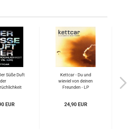
 Der Süße Duft
Kettcar - Du und
But 
der
wieviel von deinen
üchlichkeit
Freunden - LP
s. Ich)...
90 EUR
24,90 EUR