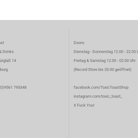
ast
Doors:
& Drinks
Dienstag - Donnerstag 12.00 - 22.00 
ürglaß 14
Freitag & Samstag 12.00 - 02.00 Uhr
burg
(Record Store bis 20.00 geöffnet)
 (0)9561 795348
facebook.com/ToxicToastShop
instagram.com/toxic_toast_
X Fuck You!