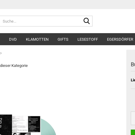
Suche...
DVD
KLAMOTTEN
GIFTS
LESESTOFF
EGERSDÖRFER
LP
B
 dieser Kategorie
Li