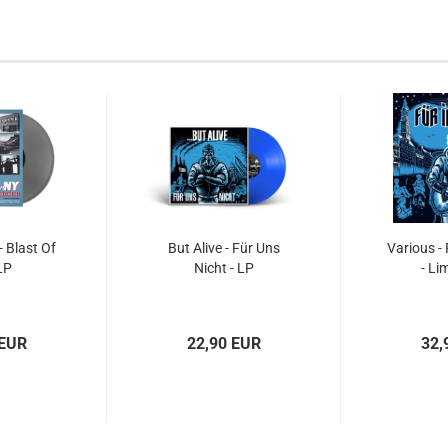
 Blast Of
But Alive - Für Uns
Various -
LP
Nicht - LP
- Li
 EUR
22,90 EUR
32,