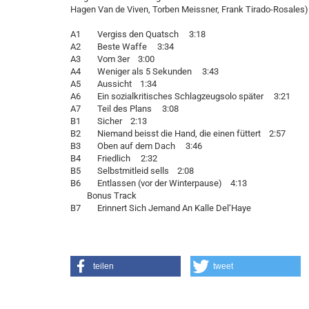
Hagen Van de Viven, Torben Meissner, Frank Tirado-Rosales)
A1 Vergiss den Quatsch 3:18
A2 Beste Waffe 3:34
A3 Vom 3er 3:00
A4 Weniger als 5 Sekunden 3:43
A5 Aussicht 1:34
A6 Ein sozialkritisches Schlagzeugsolo später 3:21
A7 Teil des Plans 3:08
B1 Sicher 2:13
B2 Niemand beisst die Hand, die einen füttert 2:57
B3 Oben auf dem Dach 3:46
B4 Friedlich 2:32
B5 Selbstmitleid sells 2:08
B6 Entlassen (vor der Winterpause) 4:13
Bonus Track
B7 Erinnert Sich Jemand An Kalle Del‘Haye
teilen
tweet