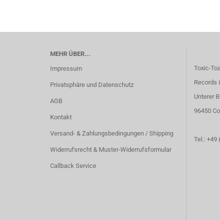
MEHR ÜBER...
Toxic-To
Impressum
Records 
Privatsphäre und Datenschutz
Unterer B
AGB
96450 Co
Kontakt
Versand- & Zahlungsbedingungen / Shipping
Tel.: +49
Widerrufsrecht & Muster-Widerrufsformular
Callback Service