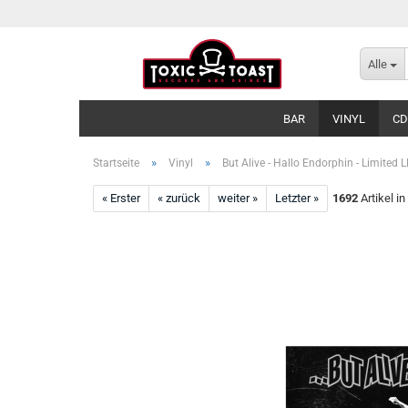
Alle
BAR
VINYL
CD
»
»
Startseite
Vinyl
But Alive - Hallo Endorphin - Limited 
« Erster
« zurück
weiter »
Letzter »
1692
Artikel in