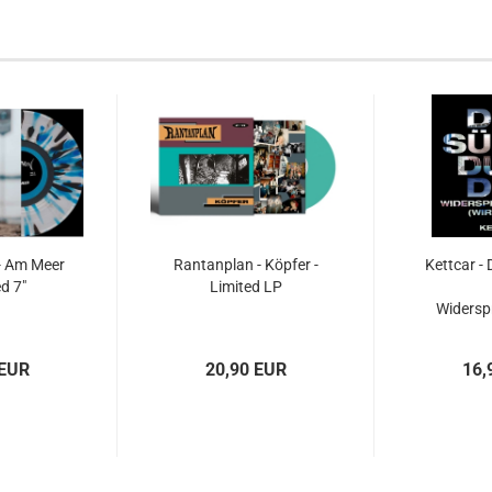
- Am Meer
Rantanplan - Köpfer -
Kettcar -
ed 7"
Limited LP
Widerspr
(Wir V
 EUR
20,90 EUR
16,