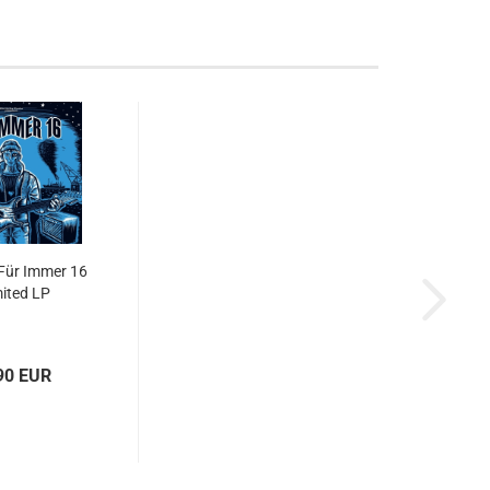
 Für Immer 16
mited LP
90 EUR