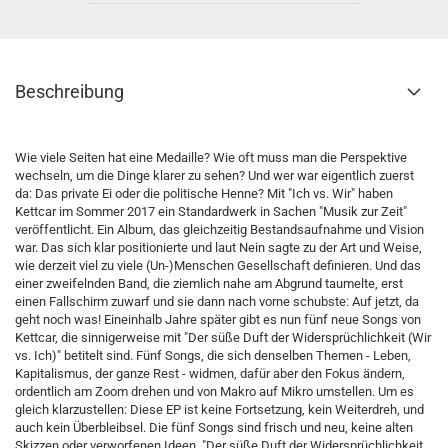
Beschreibung
Wie viele Seiten hat eine Medaille? Wie oft muss man die Perspektive
wechseln, um die Dinge klarer zu sehen? Und wer war eigentlich zuerst
da: Das private Ei oder die politische Henne? Mit "Ich vs. Wir" haben
Kettcar im Sommer 2017 ein Standardwerk in Sachen "Musik zur Zeit"
veröffentlicht. Ein Album, das gleichzeitig Bestandsaufnahme und Vision
war. Das sich klar positionierte und laut Nein sagte zu der Art und Weise,
wie derzeit viel zu viele (Un-)Menschen Gesellschaft definieren. Und das
einer zweifelnden Band, die ziemlich nahe am Abgrund taumelte, erst
einen Fallschirm zuwarf und sie dann nach vorne schubste: Auf jetzt, da
geht noch was! Eineinhalb Jahre später gibt es nun fünf neue Songs von
Kettcar, die sinnigerweise mit "Der süße Duft der Widersprüchlichkeit (Wir
vs. Ich)" betitelt sind. Fünf Songs, die sich denselben Themen - Leben,
Kapitalismus, der ganze Rest - widmen, dafür aber den Fokus ändern,
ordentlich am Zoom drehen und von Makro auf Mikro umstellen. Um es
gleich klarzustellen: Diese EP ist keine Fortsetzung, kein Weiterdreh, und
auch kein Überbleibsel. Die fünf Songs sind frisch und neu, keine alten
Skizzen oder verworfenen Ideen. "Der süße Duft der Widersprüchlichkeit