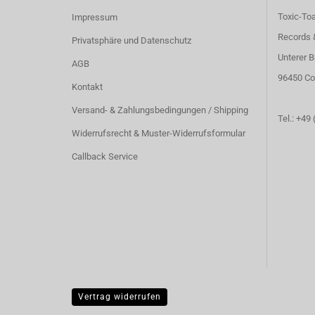
Toxic-To
Impressum
Records 
Privatsphäre und Datenschutz
Unterer B
AGB
96450 Co
Kontakt
Versand- & Zahlungsbedingungen / Shipping
Tel.: +49
Widerrufsrecht & Muster-Widerrufsformular
Callback Service
Vertrag widerrufen