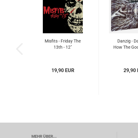
Misfits - Friday The
Danzig - Da
13th - 12"
How The Gods
19,90 EUR
29,90
MEHR ÜBER...