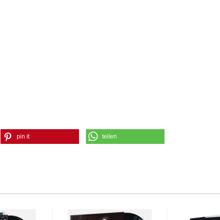
pin it
teilen