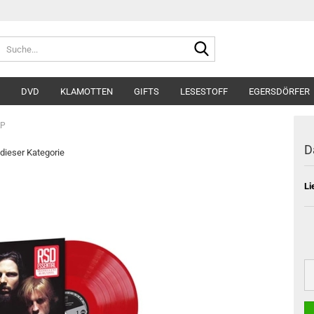
Suche...
DVD
KLAMOTTEN
GIFTS
LESESTOFF
EGERSDÖRFER
LP
D
 dieser Kategorie
Li