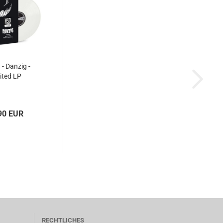
 - Danzig -
ited LP
90 EUR
RECHTLICHES