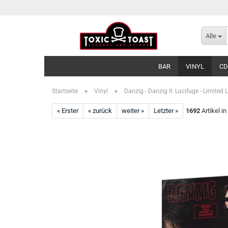
Alle
BAR
VINYL
CD
»
»
Startseite
Vinyl
Danzig - Danzig II: Lucifuge - Limited 
« Erster
« zurück
weiter »
Letzter »
1692
Artikel in