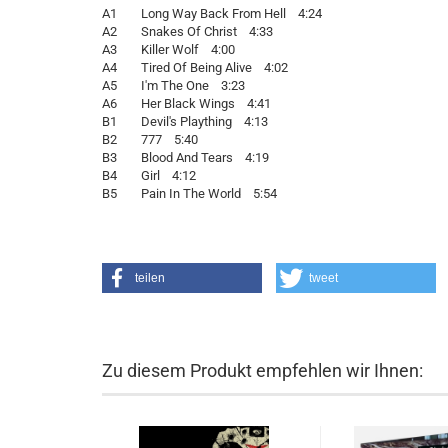
A1 Long Way Back From Hell 4:24
A2 Snakes Of Christ 4:33
A3 Killer Wolf 4:00
A4 Tired Of Being Alive 4:02
A5 I'm The One 3:23
A6 Her Black Wings 4:41
B1 Devil's Plaything 4:13
B2 777 5:40
B3 Blood And Tears 4:19
B4 Girl 4:12
B5 Pain In The World 5:54
teilen
tweet
Zu diesem Produkt empfehlen wir Ihnen: