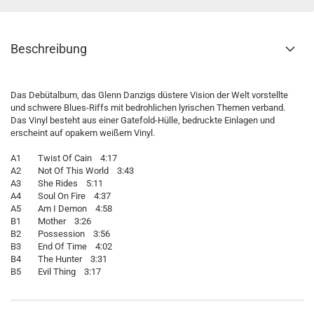
Beschreibung
Das Debütalbum, das Glenn Danzigs düstere Vision der Welt vorstellte
und schwere Blues-Riffs mit bedrohlichen lyrischen Themen verband.
Das Vinyl besteht aus einer Gatefold-Hülle, bedruckte Einlagen und
erscheint auf opakem weißem Vinyl.
A1 Twist Of Cain 4:17
A2 Not Of This World 3:43
A3 She Rides 5:11
A4 Soul On Fire 4:37
A5 Am I Demon 4:58
B1 Mother 3:26
B2 Possession 3:56
B3 End Of Time 4:02
B4 The Hunter 3:31
B5 Evil Thing 3:17