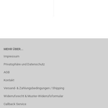
MEHR ÜBER...
Impressum
Privatsphäre und Datenschutz
AGB
Kontakt
Versand- & Zahlungsbedingungen / Shipping
Widerrufsrecht & Muster-Widerrufsformular
Callback Service