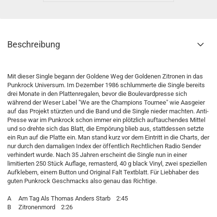
Beschreibung
Mit dieser Single begann der Goldene Weg der Goldenen Zitronen in das
Punkrock Universum. Im Dezember 1986 schlummerte die Single bereits
drei Monate in den Plattenregalen, bevor die Boulevardpresse sich
während der Weser Label "We are the Champions Tournee" wie Aasgeier
auf das Projekt stürzten und die Band und die Single nieder machten. Anti-
Presse war im Punkrock schon immer ein plötzlich auftauchendes Mittel
und so drehte sich das Blatt, die Empörung blieb aus, stattdessen setzte
ein Run auf die Platte ein. Man stand kurz vor dem Eintritt in die Charts, der
nur durch den damaligen Index der öffentlich Rechtlichen Radio Sender
verhindert wurde. Nach 35 Jahren erscheint die Single nun in einer
limitierten 250 Stück Auflage, remasterd, 40 g black Vinyl, zwei speziellen
Aufklebern, einem Button und Original Falt Textblatt. Für Liebhaber des
guten Punkrock Geschmacks also genau das Richtige.
A Am Tag Als Thomas Anders Starb 2:45
B Zitronenmord 2:26