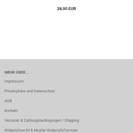
38,90 EUR
MEHR ÜBER...
Impressum
Privatsphäre und Datenschutz
AGB
Kontakt
Versand- & Zahlungsbedingungen / Shipping
Widerrufsrecht & Muster-Widerrufsformular