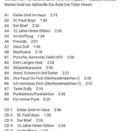
Marian Gold von Alphaville Die Ärzte Die Toten Hosen
A1 Diebe Sind Im Haus 2:15
A2 St. Pauli Boys 1:30
A3 Der Brief 2:26
A4 12 Jahre Hinter Gittern 2:26
A5 Im Dorfkrug 1:34
A6 Freunde 2:01
A7 Ganz Doll 1:36
A8 Marihuana 2:18
B1 Porsche, Genscher, Hallo HSV 2:06
B2 Dein Langes Haar 2:28
B3 Sklavenkaravane 2:30
B4 Horst, Schorsch Und Dieter 2:21
B5 Ihre Faust So Fest (Skinheadmädchen I) 2:33
B6 Ich Vermisse Dich (Skinheadmädchen II) 2:51
B7 Tante Dolly 2:16
B8 Punklektion/Punklektion 0:45
B9 Für Immer Punk 3:29
CD-1 Diebe Sind Im Haus 2:48
CD-2 St. Pauli Boys 1:30
CD-3 Der Brief 2:26
CD-4 12 Jahre Hinter Gittern 2:26
CD-5 Im Dorfkrug 1:34