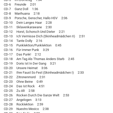
CD-6 Freunde 2:01
CD-7 Ganz Doll 1:36
CD-8 Marihuana 2:18
CD-9 Porsche, Genscher, Hallo HSV 2:06
CD-10 Dein Langes Haar 2:28
CD-11 Sklavenkarawane 2:30
CD-12 Horst, Schorsch Und Dieter 2:21
CD-13 Ich Vermisse Dich (Skinheadmädchen II) 2:51
CD-14 Tante Dolly 2:16
CD-15 Punklektion/Punklektion 0:45
CD-16 Für Immer Punk 3:29
CD-17 Das Punk! 2:12
CD-18 Am Tag Als Thomas Anders Starb 2:45
CD-19 Doris Ist In Der Gang 3:21
CD-20 Unsere Heimat 3:06
CD-21 Ihre Faust So Fest (Skinheadmädchen I) 2:33
CD-22 Zitronenmord 2:31
CD-23 Ohne Beine 0:49
CD-24 Das Ist Rock 4:51
CD-25 Zu Alt 2:58
CD-26 Rocken Durch Die Ganze Welt 2:53
CD-27 Angelogen 3:13
CD-28 Rocklektion 2:59
CD-29 Nuestro Mexico 2:38