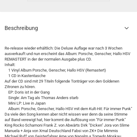
Beschreibung
Re-release wieder erhältlich: Die Deluxe Auflage war nach 3 Wochen
ausverkauft und nun erscheint das Album: Porsche, Genscher, Hallo HSV
REMASTERT in der der normalen Ausgabe plus CD.
Inhalt:
1 Vinyl Album Porsche, Genscher, Hallo HSV (Remastert)
1 CD in Kastentasche
Auf der CD sind mit 29 Titeln folgende Tonträger von den Goldenen
Zitronen zu hören.
EP: Doris ist in der Gang
Single: Am Tag als Thomas Anders starb
Mini LP: Live in Japan
Album: Porsche, Genscher, Hallo HSV mit dem Kult-Hit: Für immer Punk"
Da viele den Song kennen aber nicht wissen wer denn da seine Stimme
auf Band verewigt hat, hier kommt die Auflösung von "Für immer Punk"
King Rocko Schamoni Frank Z. von Abwärts Dirk "Dicken" Jora von Slime
Manuela + Anja von Xmal Deutschland Fabsi von ZK+ Die Mimmis
Michael Ruff von Geisterfahrer Arne von Napalm + Torpedo Moskau