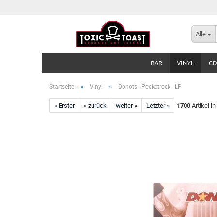
Alle
BAR
VINYL
CD
»
»
Startseite
Vinyl
Donots - Pocketrock - LP
« Erster
« zurück
weiter »
Letzter »
1700
Artikel in