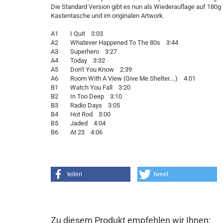
Die Standard Version gibt es nun als Wiederauflage auf 180g V
Kastentasche und im originalen Artwork.
A1 I Quit 3:03
A2 Whatever Happened To The 80s 3:44
A3 Superhero 3:27
A4 Today 3:32
A5 Don't You Know 2:39
A6 Room With A View (Give Me Shelter....) 4:01
B1 Watch You Fall 3:20
B2 In Too Deep 3:10
B3 Radio Days 3:05
B4 Hot Rod 3:00
B5 Jaded 4:04
B6 At 23 4:06
teilen
tweet
Zu diesem Produkt empfehlen wir Ihnen: