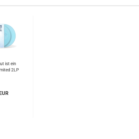
t ist ein
imited 2LP
 EUR