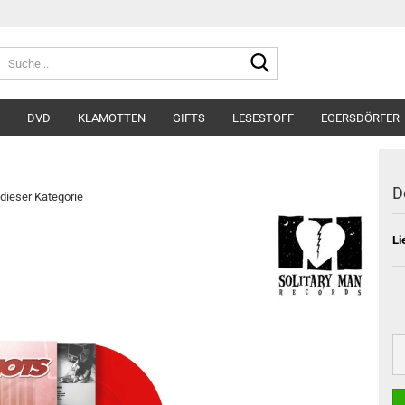
Suche...
DVD
KLAMOTTEN
GIFTS
LESESTOFF
EGERSDÖRFER
D
 dieser Kategorie
Li