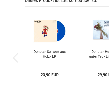
Dieses Produkt ist z.B. kompatibel zu:
Donots - Schwert aus
Donots - Heu
Holz - LP
guter Tag - L
23,90 EUR
29,90