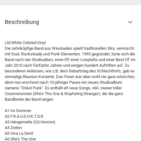
Beschreibung
Ltd White Colored Vinyl
Die zehnköpfige Band aus Wiesbaden spielt traditionellen Ska, vermischt
mit Soul, Rocksteady und Punk-Elementen. 1995 gegründet, löste sich die
Band nach vier Studioalben, einer EP, einer Liveplatte und einer Best Of' im
Jahr 2010 nach fünfzehn Jahren und einigen hundert Auftritten auf. Zu
besonderen Anlässen, wie z.B. dem Geburtstag des Schlachthofs, gab es
einmalige Reunion Konzerte. Das Feuer war aber wohl nie ganz erloschen,
denn nun erscheint nach 10-jähriger Pause ein neues Studioalbum
namens "Onkel Punk". Es enthält elf neue Songs, inkl. zweier toller
Coverversionen (She's The One & Wayfaring Stranger), die die ganz
Bandbreite der Band zeigen.
A1 Im Sommer
A2 F.R.A.U.D.O.K.T.O.R
A3 Hängematte (Cd Version)
A4 Zeiten
A5 Viva La Senil
A6 She's The One