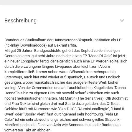
Beschreibung
Brandneues Studioalbum der Hannoveraner Skapunk-Institution als LP
(4c-Inlay, Downloadcode) auf Bakraufarfita.
Mit gut 25 Jahren Bandgeschichte gehört das Septett zu den hiesigen
Genrepionieren, gut acht Jahre nach der letzen EP "Modo Di Odio" ist jetzt
ein neuer Longplayer fertig, der eigentlich auch eine EP werden sollte, sich
durch die erzwungene längere Livepause aber leicht zum Album
komplettieren ließ. Immer schon waren Wisecräcker mehrsprachig
unterwegs, auch hier wird wieder auf Spanisch, Deutsch und Englisch
gesungen, wobei musikalisch sicher das ausgereifteste Werk bisher
vorliegt. Von der Coverversion des antifaschistischen Klageliedes "Donna
Donna" bis hin zu eigenen Hits mit sowohl scharf kritischen wie auch
höchst hedonistischen Inhalten. Mit Martin (The Sensitives), Olli Bockmist
und Frau Doktor sind gleich drei mal Gäste dazu geladen, das Offbeat-
Gebläse läuft mit Nummern wie "Ska-DHS", "Aluminiumallergie", "Hand It
Over!" oder "Spoiler Alert" fast durchgehend sehr hochtourig. "Vida En
Color" ist ein sehr abwechslungsreiches und schwungvolles Skapunk-
Manifest und sollte Fans von Acts wie Sonndaschule oder Rantanplan
vom ersten Takt an abholen.