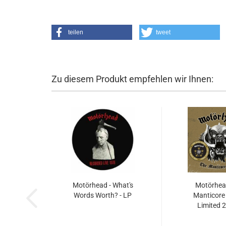
teilen
tweet
Zu diesem Produkt empfehlen wir Ihnen:
Motörhead - What's
Motörhead
Words Worth? - LP
Manticore 
Limited 