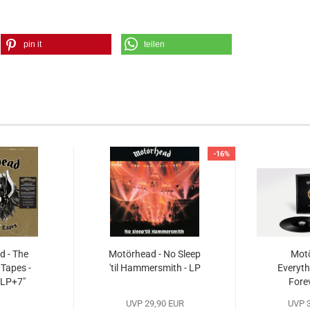
pin it
teilen
-16%
 - The
Motörhead - No Sleep
Motö
Tapes -
'til Hammersmith - LP
Everyth
2LP+7"
Fore
UVP 29,90 EUR
UVP 3