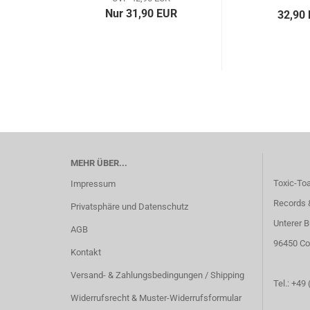
Nur 31,90 EUR
32,90
MEHR ÜBER...
Toxic-To
Impressum
Records 
Privatsphäre und Datenschutz
Unterer B
AGB
96450 Co
Kontakt
Versand- & Zahlungsbedingungen / Shipping
Tel.: +49
Widerrufsrecht & Muster-Widerrufsformular