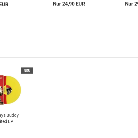
Nur 24,90 EUR
Nur 2
 EUR
NEU
ays Buddy
mited LP