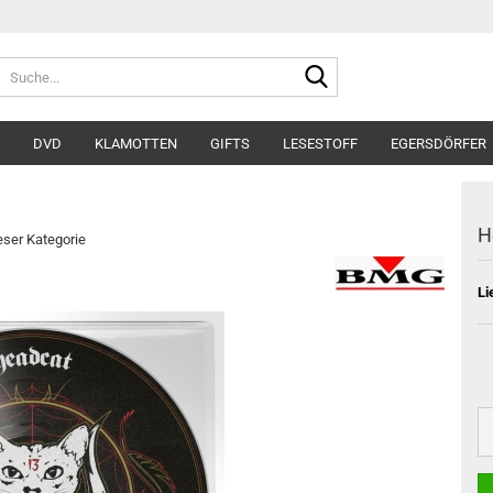
Suche...
DVD
KLAMOTTEN
GIFTS
LESESTOFF
EGERSDÖRFER
H
ieser Kategorie
Li