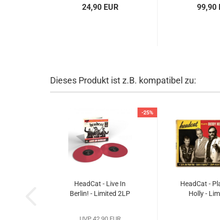
24,90 EUR
99,90
Dieses Produkt ist z.B. kompatibel zu:
-25%
HeadCat - Live In
HeadCat - Pl
Berlin! - Limited 2LP
Holly - Li
UVP 42,90 EUR