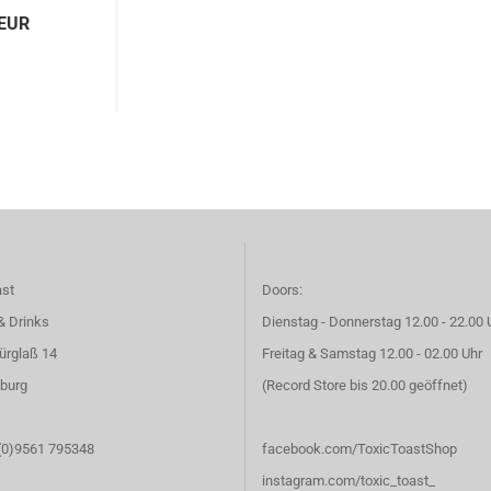
 EUR
ast
Doors:
& Drinks
Dienstag - Donnerstag 12.00 - 22.00 
ürglaß 14
Freitag & Samstag 12.00 - 02.00 Uhr
burg
(Record Store bis 20.00 geöffnet)
 (0)9561 795348
facebook.com/ToxicToastShop
instagram.com/toxic_toast_