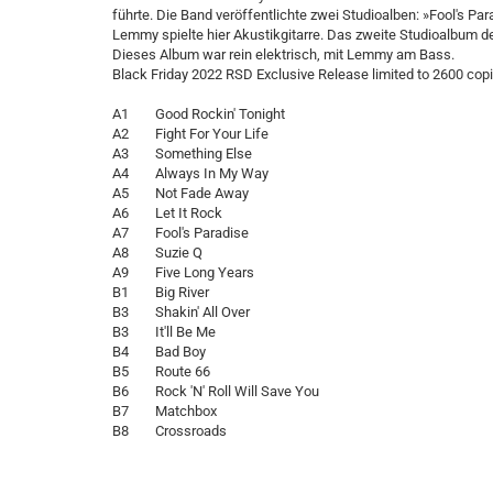
führte. Die Band veröffentlichte zwei Studioalben: »Fool's Pa
Lemmy spielte hier Akustikgitarre. Das zweite Studioalbum der
Dieses Album war rein elektrisch, mit Lemmy am Bass.
Black Friday 2022 RSD Exclusive Release limited to 2600 copi
A1 Good Rockin' Tonight
A2 Fight For Your Life
A3 Something Else
A4 Always In My Way
A5 Not Fade Away
A6 Let It Rock
A7 Fool's Paradise
A8 Suzie Q
A9 Five Long Years
B1 Big River
B3 Shakin' All Over
B3 It'll Be Me
B4 Bad Boy
B5 Route 66
B6 Rock 'N' Roll Will Save You
B7 Matchbox
B8 Crossroads