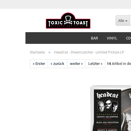
Alle
BAR
VINYL
CD
»
Startseite
HeadCat - Dreamcatcher - Limited Picture LP
« Erster
« zurück
weiter »
Letzter »
14
Artikel in d