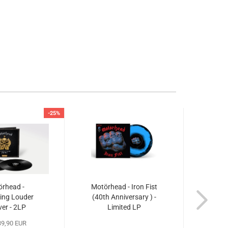
-25%
rhead -
Motörhead - Iron Fist
Motörh
ing Louder
(40th Anniversary ) -
Sensat
ver - 2LP
Limited LP
Annive
9,90 EUR