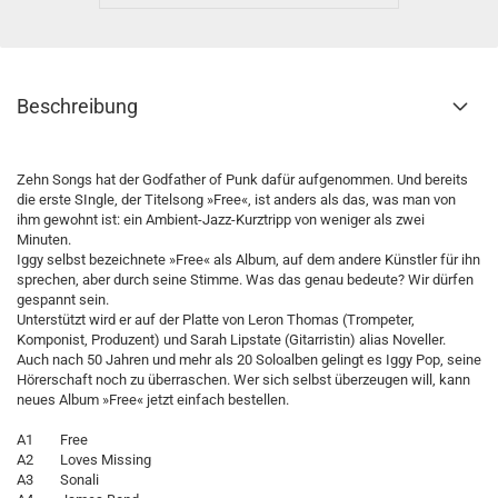
Beschreibung
Zehn Songs hat der Godfather of Punk dafür aufgenommen. Und bereits
die erste SIngle, der Titelsong »Free«, ist anders als das, was man von
ihm gewohnt ist: ein Ambient-Jazz-Kurztripp von weniger als zwei
Minuten.
Iggy selbst bezeichnete »Free« als Album, auf dem andere Künstler für ihn
sprechen, aber durch seine Stimme. Was das genau bedeute? Wir dürfen
gespannt sein.
Unterstützt wird er auf der Platte von Leron Thomas (Trompeter,
Komponist, Produzent) und Sarah Lipstate (Gitarristin) alias Noveller.
Auch nach 50 Jahren und mehr als 20 Soloalben gelingt es Iggy Pop, seine
Hörerschaft noch zu überraschen. Wer sich selbst überzeugen will, kann
neues Album »Free« jetzt einfach bestellen.
A1 Free
A2 Loves Missing
A3 Sonali