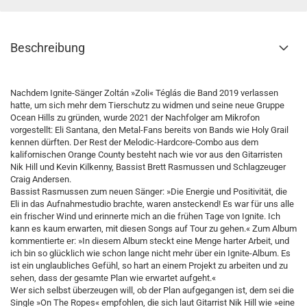
Beschreibung
Nachdem Ignite-Sänger Zoltán »Zoli« Téglás die Band 2019 verlassen
hatte, um sich mehr dem Tierschutz zu widmen und seine neue Gruppe
Ocean Hills zu gründen, wurde 2021 der Nachfolger am Mikrofon
vorgestellt: Eli Santana, den Metal-Fans bereits von Bands wie Holy Grail
kennen dürften. Der Rest der Melodic-Hardcore-Combo aus dem
kalifornischen Orange County besteht nach wie vor aus den Gitarristen
Nik Hill und Kevin Kilkenny, Bassist Brett Rasmussen und Schlagzeuger
Craig Andersen.
Bassist Rasmussen zum neuen Sänger: »Die Energie und Positivität, die
Eli in das Aufnahmestudio brachte, waren ansteckend! Es war für uns alle
ein frischer Wind und erinnerte mich an die frühen Tage von Ignite. Ich
kann es kaum erwarten, mit diesen Songs auf Tour zu gehen.« Zum Album
kommentierte er: »In diesem Album steckt eine Menge harter Arbeit, und
ich bin so glücklich wie schon lange nicht mehr über ein Ignite-Album. Es
ist ein unglaubliches Gefühl, so hart an einem Projekt zu arbeiten und zu
sehen, dass der gesamte Plan wie erwartet aufgeht.«
Wer sich selbst überzeugen will, ob der Plan aufgegangen ist, dem sei die
Single »On The Ropes« empfohlen, die sich laut Gitarrist Nik Hill wie »eine