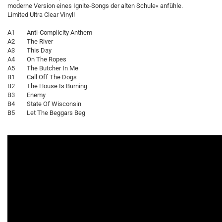
moderne Version eines Ignite-Songs der alten Schule« anfühle.
Limited Ultra Clear Vinyl!
A1 Anti-Complicity Anthem
A2 The River
A3 This Day
A4 On The Ropes
A5 The Butcher In Me
B1 Call Off The Dogs
B2 The House Is Burning
B3 Enemy
B4 State Of Wisconsin
B5 Let The Beggars Beg