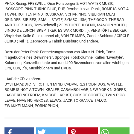
PHNX Rising, FREEWILL, Oise Ronsberger & HOT WATER MUSIC,
ISOSCOPE, PINK TURNS BLUE, PUP, Rembetiko vs. Punk, ROME IS NOT A
TOWN, ROTTEN MIND, RUSSKAJA, SCHARPING, SIBERIAN MEAT
GRINDER, SIR REG, SMALL STATE, SYMBOLISM, THE GOOD, THE BAD
AND THE ZUGLY, Tom Schwoll ( ZERSTÖRTE JUGEND, MANSON YOUTH,
JINGO DE LUNCH, SKEPTIKER, ES WAR MORD ...), VERSTÖRTE BECKER,
Vinylkrise: Kalle Stille rechnet ab, VON TRAMPS, Zander Schloss / CIRCLE
JERKS (Teil 1), Zebracore & Fabrik Duisburg und andere.
Dazu der Peter Pank-Fortsetzungsroman von Klaus N. Frick, Toms
"Tagebuch eines Gewinners", Sponges Fotokolumne, Kalles "Livestyle",
Kolumnen, Konzertberichte und rund 400 Rezensionen von allen wichtigen
LPs, CDs, 7"s, Musikbüchern und DVDs.
- Auf der CD zu hören:
SYSTEMADDICTS, ROTTEN MIND, CADAVERES PODRIDOS, WASTED,
ROME IS NOT A TOWN, KRÄLFE, CARAMBOLAGE, NEW YORK NIGGERS,
LASSE REINSTROEM, KNIGGE + KRUST, SICK OF SOCIETY, TWIN PIGS,
LEAVE, HAVE NO HEROES, ELWAY, JACK TORRANCE, TALCO,
ZWAKKELMANN, PORNOPHON,