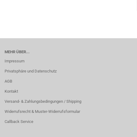
MEHR ÜBER...
Impressum
Privatsphäre und Datenschutz
AGB
Kontakt
Versand- & Zahlungsbedingungen / Shipping
Widerrufsrecht & Muster-Widerrufsformular
Callback Service