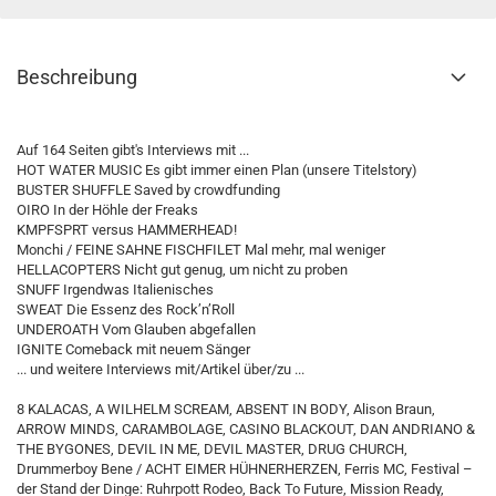
Beschreibung
Auf 164 Seiten gibt's Interviews mit ...
HOT WATER MUSIC Es gibt immer einen Plan (unsere Titelstory)
BUSTER SHUFFLE Saved by crowdfunding
OIRO In der Höhle der Freaks
KMPFSPRT versus HAMMERHEAD!
Monchi / FEINE SAHNE FISCHFILET Mal mehr, mal weniger
HELLACOPTERS Nicht gut genug, um nicht zu proben
SNUFF Irgendwas Italienisches
SWEAT Die Essenz des Rock’n’Roll
UNDEROATH Vom Glauben abgefallen
IGNITE Comeback mit neuem Sänger
... und weitere Interviews mit/Artikel über/zu ...
8 KALACAS, A WILHELM SCREAM, ABSENT IN BODY, Alison Braun,
ARROW MINDS, CARAMBOLAGE, CASINO BLACKOUT, DAN ANDRIANO &
THE BYGONES, DEVIL IN ME, DEVIL MASTER, DRUG CHURCH,
Drummerboy Bene / ACHT EIMER HÜHNERHERZEN, Ferris MC, Festival –
der Stand der Dinge: Ruhrpott Rodeo, Back To Future, Mission Ready,