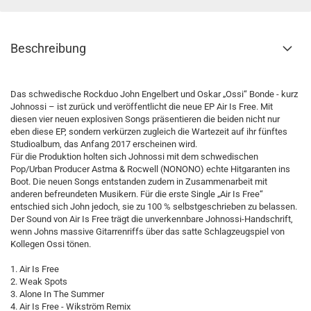
Beschreibung
Das schwedische Rockduo John Engelbert und Oskar „Ossi“ Bonde - kurz
Johnossi – ist zurück und veröffentlicht die neue EP Air Is Free. Mit
diesen vier neuen explosiven Songs präsentieren die beiden nicht nur
eben diese EP, sondern verkürzen zugleich die Wartezeit auf ihr fünftes
Studioalbum, das Anfang 2017 erscheinen wird.
Für die Produktion holten sich Johnossi mit dem schwedischen
Pop/Urban Producer Astma & Rocwell (NONONO) echte Hitgaranten ins
Boot. Die neuen Songs entstanden zudem in Zusammenarbeit mit
anderen befreundeten Musikern. Für die erste Single „Air Is Free“
entschied sich John jedoch, sie zu 100 % selbstgeschrieben zu belassen.
Der Sound von Air Is Free trägt die unverkennbare Johnossi-Handschrift,
wenn Johns massive Gitarrenriffs über das satte Schlagzeugspiel von
Kollegen Ossi tönen.
1. Air Is Free
2. Weak Spots
3. Alone In The Summer
4. Air Is Free - Wikström Remix