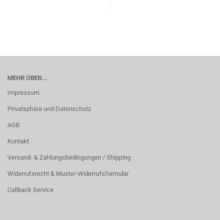
MEHR ÜBER...
Impressum
Privatsphäre und Datenschutz
AGB
Kontakt
Versand- & Zahlungsbedingungen / Shipping
Widerrufsrecht & Muster-Widerrufsformular
Callback Service