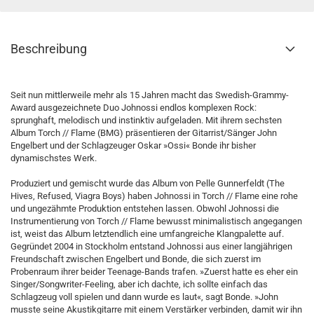
Beschreibung
Seit nun mittlerweile mehr als 15 Jahren macht das Swedish-Grammy-
Award ausgezeichnete Duo Johnossi endlos komplexen Rock:
sprunghaft, melodisch und instinktiv aufgeladen. Mit ihrem sechsten
Album Torch // Flame (BMG) präsentieren der Gitarrist/Sänger John
Engelbert und der Schlagzeuger Oskar »Ossi« Bonde ihr bisher
dynamischstes Werk.
Produziert und gemischt wurde das Album von Pelle Gunnerfeldt (The
Hives, Refused, Viagra Boys) haben Johnossi in Torch // Flame eine rohe
und ungezähmte Produktion entstehen lassen. Obwohl Johnossi die
Instrumentierung von Torch // Flame bewusst minimalistisch angegangen
ist, weist das Album letztendlich eine umfangreiche Klangpalette auf.
Gegründet 2004 in Stockholm entstand Johnossi aus einer langjährigen
Freundschaft zwischen Engelbert und Bonde, die sich zuerst im
Probenraum ihrer beider Teenage-Bands trafen. »Zuerst hatte es eher ein
Singer/Songwriter-Feeling, aber ich dachte, ich sollte einfach das
Schlagzeug voll spielen und dann wurde es laut«, sagt Bonde. »John
musste seine Akustikgitarre mit einem Verstärker verbinden, damit wir ihn