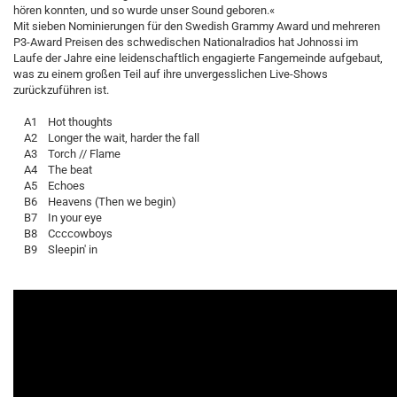
hören konnten, und so wurde unser Sound geboren.«
Mit sieben Nominierungen für den Swedish Grammy Award und mehreren
P3-Award Preisen des schwedischen Nationalradios hat Johnossi im
Laufe der Jahre eine leidenschaftlich engagierte Fangemeinde aufgebaut,
was zu einem großen Teil auf ihre unvergesslichen Live-Shows
zurückzuführen ist.
A1 Hot thoughts
A2 Longer the wait, harder the fall
A3 Torch // Flame
A4 The beat
A5 Echoes
B6 Heavens (Then we begin)
B7 In your eye
B8 Ccccowboys
B9 Sleepin' in