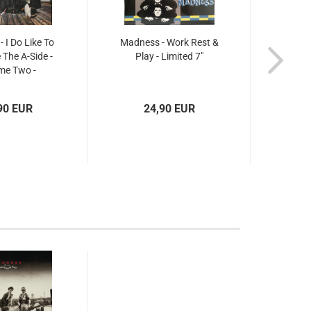
 I Do Like To
Madness - Work Rest &
Madnes
 The A-Side -
Play - Limited 7"
Be B-
me Two -
Vo
ited...
90 EUR
24,90 EUR