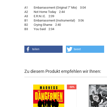
A1 Embarrassment (Original 7" Mix) 3:04
A2 Not Home Today 2:44
A3 E.R.N.I.E. 2:09
B1 Embarrassment (Instrumental) 3:06
B2 Crying Shame 2:40
B3 You Said 2:34
teilen
tweet
Zu diesem Produkt empfehlen wir Ihnen:
-50%