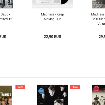
- Baggy
Madness - Keep
Madness -
imited 12"
Moving - LP
Be B-Side
Volu
Lim
 EUR
22,90 EUR
29,
-56%
-56%