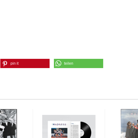
pin it
teilen