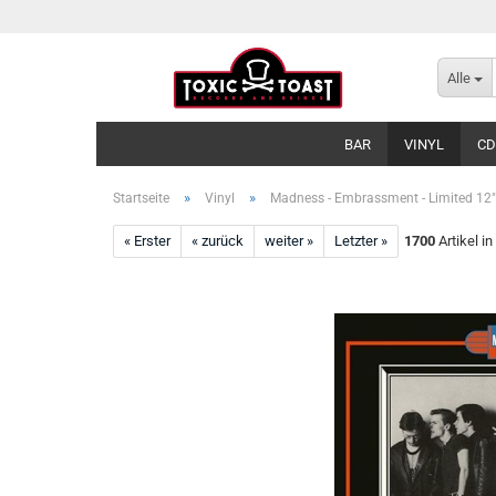
Alle
BAR
VINYL
CD
»
»
Startseite
Vinyl
Madness - Embrassment - Limited 12"
« Erster
« zurück
weiter »
Letzter »
1700
Artikel in