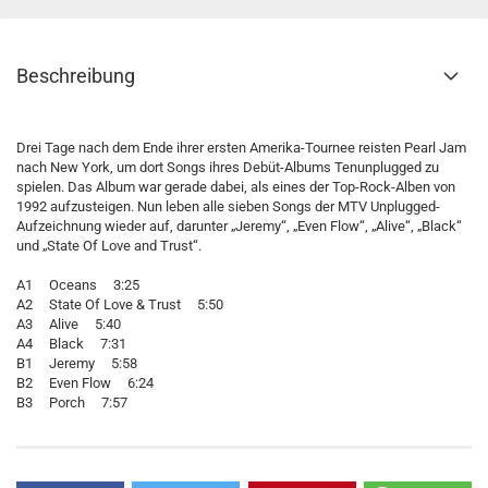
Beschreibung
Drei Tage nach dem Ende ihrer ersten Amerika-Tournee reisten Pearl Jam
nach New York, um dort Songs ihres Debüt-Albums Tenunplugged zu
spielen. Das Album war gerade dabei, als eines der Top-Rock-Alben von
1992 aufzusteigen. Nun leben alle sieben Songs der MTV Unplugged-
Aufzeichnung wieder auf, darunter „Jeremy“, „Even Flow“, „Alive“, „Black“
und „State Of Love and Trust“.
A1 Oceans 3:25
A2 State Of Love & Trust 5:50
A3 Alive 5:40
A4 Black 7:31
B1 Jeremy 5:58
B2 Even Flow 6:24
B3 Porch 7:57