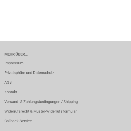
MEHR ÜBER...
Impressum
Privatsphäre und Datenschutz
AGB
Kontakt
Versand- & Zahlungsbedingungen / Shipping
Widerrufsrecht & Muster-Widerrufsformular
Callback Service