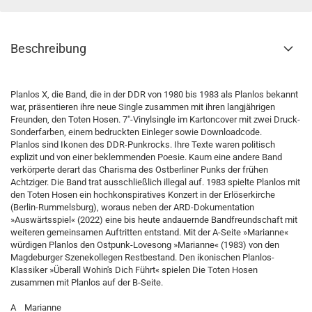
Beschreibung
Planlos X, die Band, die in der DDR von 1980 bis 1983 als Planlos bekannt
war, präsentieren ihre neue Single zusammen mit ihren langjährigen
Freunden, den Toten Hosen. 7"-Vinylsingle im Kartoncover mit zwei Druck-
Sonderfarben, einem bedruckten Einleger sowie Downloadcode.
Planlos sind Ikonen des DDR-Punkrocks. Ihre Texte waren politisch
explizit und von einer beklemmenden Poesie. Kaum eine andere Band
verkörperte derart das Charisma des Ostberliner Punks der frühen
Achtziger. Die Band trat ausschließlich illegal auf. 1983 spielte Planlos mit
den Toten Hosen ein hochkonspiratives Konzert in der Erlöserkirche
(Berlin-Rummelsburg), woraus neben der ARD-Dokumentation
»Auswärtsspiel« (2022) eine bis heute andauernde Bandfreundschaft mit
weiteren gemeinsamen Auftritten entstand. Mit der A-Seite »Marianne«
würdigen Planlos den Ostpunk-Lovesong »Marianne« (1983) von den
Magdeburger Szenekollegen Restbestand. Den ikonischen Planlos-
Klassiker »Überall Wohin's Dich Führt« spielen Die Toten Hosen
zusammen mit Planlos auf der B-Seite.
A Marianne