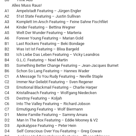
Alles Muss Raus!
A1 Ampelstadt Featuring – Jürgen Engler
A2 51st State Featuring – Justin Sullivan
A3 Komplett Im Arsch Featuring – Feine Sahne Fischfilet
A4 Kinder Featuring – Bettina Wegner
A5 Welt Der Wunder Featuring – Marteria
A6 Forever Young Featuring – Marian Gold
B1 Last Rockers Featuring – Beki Bondage
B2 Was Ist Ist Featuring – Blixa Bargeld
B3 Ich Liebe Das Leben Featuring – Vicky Leandros
B4 G.L.C. Featuring – Noel Martin
B5 Something Better Change Featuring – Jean-Jacques Burnet
B6 Schon So Lang Featuring – Hannes Wader
C1 A Message To You Rudy Featuring – Neville Staple
C2 Immer Nur Geliebt Featuring – Sven Regener
C3 Emotional Blackmail Featuring – Charlie Harper
C4 Kristallnaach Featuring – Wolfgang Niedecken
C5 Destroy Featuring – Koljah
C6 Into The Valley Featuring – Richard Jobson
C7 Ermutigung Featuring – Wolf Biermann
D1 Meine Familie Featuring – Sammy Amara
D2 Man In The Box Featuring – Eddie Mooney & V2
D3 Apokalypse Featuring – Peter Hein
D4 Self Conscious Over You Featuring – Greg Cowan