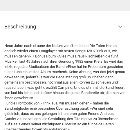
Beschreibung
Neun Jahre nach »Laune der Natur« veröffentlichen Die Toten Hosen
endlich wieder einen Longplayer mit neuen Songs! Mit »Trink aus, wir
müssen gehen!« + Bonusalbum »Alles muss raus!« schließen die fünf
Musiker fast 45 Jahre nach ihrer Gründung 1982 einen Kreis: Es wird das
letzte reguläre Studioalbum der Band. »Einer hat im Proberaum geschrien
›Lasst uns ein letztes Album machen!‹. Keine Ahnung, wer das jetzt genau
gewesen ist, jedenfalls war die Begeisterung groß. Wir haben dann
gemeinsam beschlossen, nochmal aus allen Rohren zu schießen und
rauszuhauen, was geht«, erzählt Campino. Und es stimmt, die Band feuert
von laut bis leise und darüber hinaus die ganze Bandbreite ab, die man von
ihnen gewohnt ist.
Für die Frontoptik von »Trink aus, wir müssen gehen!« haben die
Bandmitglieder eine besondere Überraschung parat: »Wir sind sehr
glücklich, dass es uns gelungen ist, unseren guten Freund Andreas
Gursky zu überzeugen, die Gestaltung des Titelmotivs zu übernehmen.
Auf Basis eines seiner wichtigsten Bilder ist so ein für beide Seiten
überraschendes Coverfoto entstanden.«