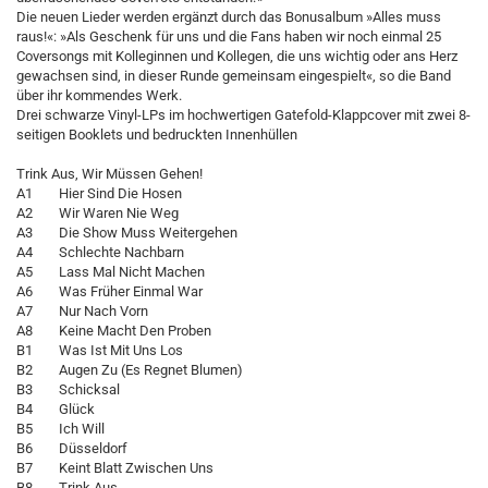
Die neuen Lieder werden ergänzt durch das Bonusalbum »Alles muss
raus!«: »Als Geschenk für uns und die Fans haben wir noch einmal 25
Coversongs mit Kolleginnen und Kollegen, die uns wichtig oder ans Herz
gewachsen sind, in dieser Runde gemeinsam eingespielt«, so die Band
über ihr kommendes Werk.
Drei schwarze Vinyl-LPs im hochwertigen Gatefold-Klappcover mit zwei 8-
seitigen Booklets und bedruckten Innenhüllen
Trink Aus, Wir Müssen Gehen!
A1 Hier Sind Die Hosen
A2 Wir Waren Nie Weg
A3 Die Show Muss Weitergehen
A4 Schlechte Nachbarn
A5 Lass Mal Nicht Machen
A6 Was Früher Einmal War
A7 Nur Nach Vorn
A8 Keine Macht Den Proben
B1 Was Ist Mit Uns Los
B2 Augen Zu (Es Regnet Blumen)
B3 Schicksal
B4 Glück
B5 Ich Will
B6 Düsseldorf
B7 Keint Blatt Zwischen Uns
B8 Trink Aus