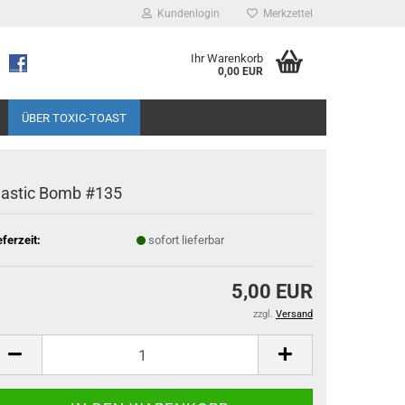
Kundenlogin
Merkzettel
Ihr Warenkorb
0,00 EUR
ÜBER TOXIC-TOAST
lastic Bomb #135
eferzeit:
sofort lieferbar
5,00 EUR
zzgl.
Versand