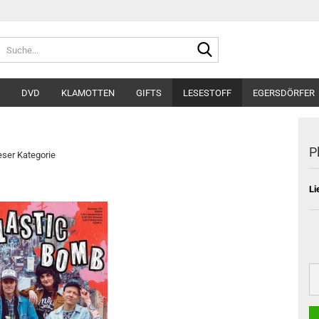
Suche...
DVD
KLAMOTTEN
GIFTS
LESESTOFF
EGERSDÖRFER
P
ieser Kategorie
Li