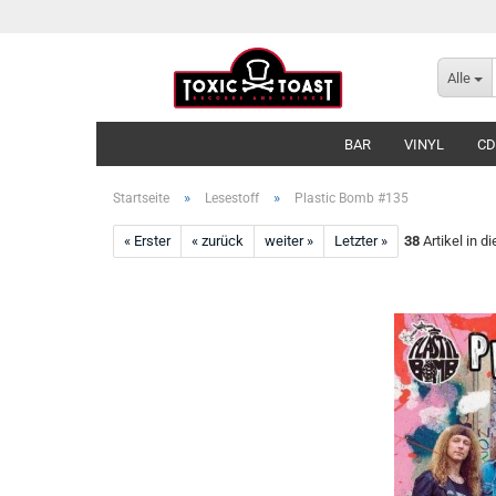
Alle
BAR
VINYL
CD
»
»
Startseite
Lesestoff
Plastic Bomb #135
« Erster
« zurück
weiter »
Letzter »
38
Artikel in d