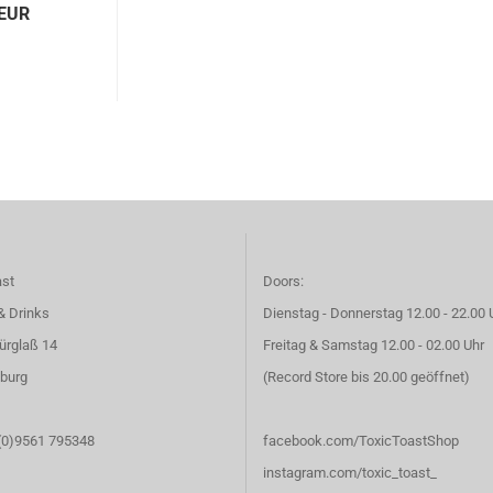
 EUR
ast
Doors:
& Drinks
Dienstag - Donnerstag 12.00 - 22.00 
ürglaß 14
Freitag & Samstag 12.00 - 02.00 Uhr
burg
(Record Store bis 20.00 geöffnet)
 (0)9561 795348
facebook.com/ToxicToastShop
instagram.com/toxic_toast_