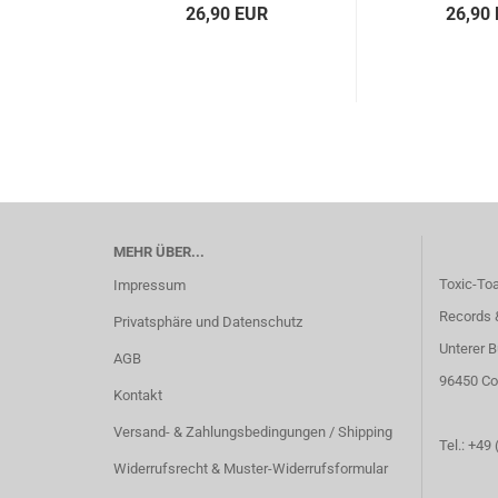
26,90 EUR
26,90
MEHR ÜBER...
Toxic-To
Impressum
Records 
Privatsphäre und Datenschutz
Unterer B
AGB
96450 Co
Kontakt
Versand- & Zahlungsbedingungen / Shipping
Tel.: +49
Widerrufsrecht & Muster-Widerrufsformular