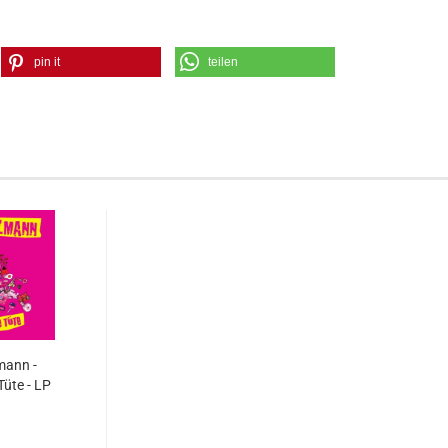
pin it
teilen
mann -
üte - LP