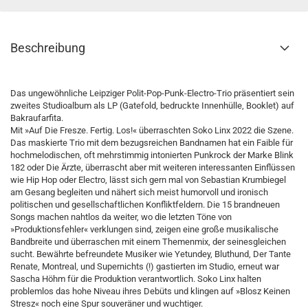
Beschreibung
Das ungewöhnliche Leipziger Polit-Pop-Punk-Electro-Trio präsentiert sein
zweites Studioalbum als LP (Gatefold, bedruckte Innenhülle, Booklet) auf
Bakraufarfita.
Mit »Auf Die Fresze. Fertig. Los!« überraschten Soko Linx 2022 die Szene.
Das maskierte Trio mit dem bezugsreichen Bandnamen hat ein Faible für
hochmelodischen, oft mehrstimmig intonierten Punkrock der Marke Blink
182 oder Die Ärzte, überrascht aber mit weiteren interessanten Einflüssen
wie Hip Hop oder Electro, lässt sich gern mal von Sebastian Krumbiegel
am Gesang begleiten und nähert sich meist humorvoll und ironisch
politischen und gesellschaftlichen Konfliktfeldern. Die 15 brandneuen
Songs machen nahtlos da weiter, wo die letzten Töne von
»Produktionsfehler« verklungen sind, zeigen eine große musikalische
Bandbreite und überraschen mit einem Themenmix, der seinesgleichen
sucht. Bewährte befreundete Musiker wie Yetundey, Bluthund, Der Tante
Renate, Montreal, und Supernichts (!) gastierten im Studio, erneut war
Sascha Höhm für die Produktion verantwortlich. Soko Linx halten
problemlos das hohe Niveau ihres Debüts und klingen auf »Blosz Keinen
Stresz« noch eine Spur souveräner und wuchtiger.