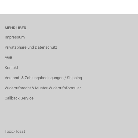
MEHR ÜBER...
Impressum
Privatsphäre und Datenschutz
AGB
Kontakt
Versand- & Zahlungsbedingungen / Shipping
Widerrufsrecht & Muster-Widerrufsformular
Callback Service
Toxic-Toast