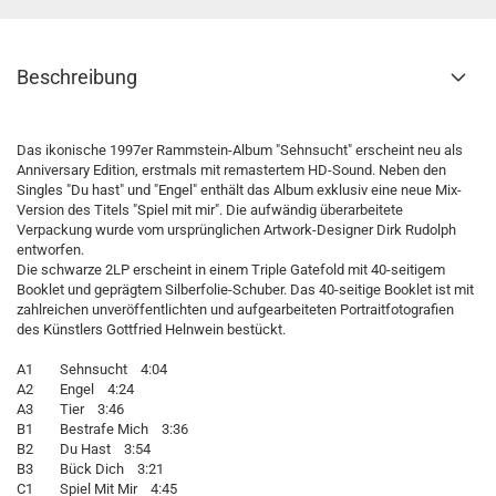
Beschreibung
Das ikonische 1997er Rammstein-Album "Sehnsucht" erscheint neu als
Anniversary Edition, erstmals mit remastertem HD-Sound. Neben den
Singles "Du hast" und "Engel" enthält das Album exklusiv eine neue Mix-
Version des Titels "Spiel mit mir". Die aufwändig überarbeitete
Verpackung wurde vom ursprünglichen Artwork-Designer Dirk Rudolph
entworfen.
Die schwarze 2LP erscheint in einem Triple Gatefold mit 40-seitigem
Booklet und geprägtem Silberfolie-Schuber. Das 40-seitige Booklet ist mit
zahlreichen unveröffentlichten und aufgearbeiteten Portraitfotografien
des Künstlers Gottfried Helnwein bestückt.
A1 Sehnsucht 4:04
A2 Engel 4:24
A3 Tier 3:46
B1 Bestrafe Mich 3:36
B2 Du Hast 3:54
B3 Bück Dich 3:21
C1 Spiel Mit Mir 4:45