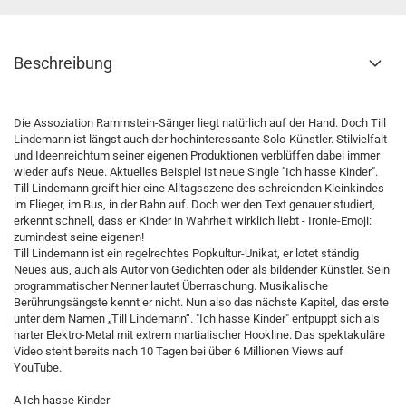
Beschreibung
Die Assoziation Rammstein-Sänger liegt natürlich auf der Hand. Doch Till
Lindemann ist längst auch der hochinteressante Solo-Künstler. Stilvielfalt
und Ideenreichtum seiner eigenen Produktionen verblüffen dabei immer
wieder aufs Neue. Aktuelles Beispiel ist neue Single "Ich hasse Kinder".
Till Lindemann greift hier eine Alltagsszene des schreienden Kleinkindes
im Flieger, im Bus, in der Bahn auf. Doch wer den Text genauer studiert,
erkennt schnell, dass er Kinder in Wahrheit wirklich liebt - Ironie-Emoji:
zumindest seine eigenen!
Till Lindemann ist ein regelrechtes Popkultur-Unikat, er lotet ständig
Neues aus, auch als Autor von Gedichten oder als bildender Künstler. Sein
programmatischer Nenner lautet Überraschung. Musikalische
Berührungsängste kennt er nicht. Nun also das nächste Kapitel, das erste
unter dem Namen „Till Lindemann“. "Ich hasse Kinder" entpuppt sich als
harter Elektro-Metal mit extrem martialischer Hookline. Das spektakuläre
Video steht bereits nach 10 Tagen bei über 6 Millionen Views auf
YouTube.
A Ich hasse Kinder