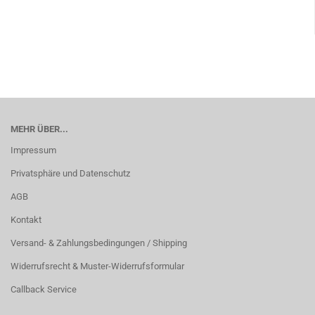
MEHR ÜBER...
Impressum
Privatsphäre und Datenschutz
AGB
Kontakt
Versand- & Zahlungsbedingungen / Shipping
Widerrufsrecht & Muster-Widerrufsformular
Callback Service